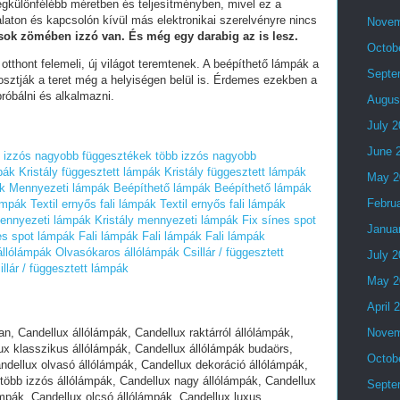
egkülönfélébb méretben és teljesítményben, mivel ez a
alaton és kapcsolón kívül más elektronikai szerelvényre nincs
Novem
ások zömében izzó van. És még egy darabig az is lesz.
Octob
otthont felemeli, új világot teremtenek. A beépíthető lámpák a
Septe
osztják a teret még a helyiségen belül is. Érdemes ezekben a
róbálni és alkalmazni.
Augus
July 
June 
b izzós nagyobb függesztékek
több izzós nagyobb
pák
Kristály függesztett lámpák
Kristály függesztett lámpák
May 2
k
Mennyezeti lámpák
Beépíthető lámpák
Beépíthető lámpák
Febru
lámpák
Textil ernyős fali lámpák
Textil ernyős fali lámpák
mennyezeti lámpák
Kristály mennyezeti lámpák
Fix sínes spot
Janua
es spot lámpák
Fali lámpák
Fali lámpák
Fali lámpák
állólámpák
Olvasókaros állólámpák
Csillár / függesztett
July 
illár / függesztett lámpák
May 2
April 
mpák, Candellux ernyős csillár lámpák, Candellux olcsó csillár lámpák, Candellux luxus csillár lámpák, Candellux azonnal csillár lámpák, Candellux online csillár lámpák, Candellux fényes csillár lámpák, Candellux raktárról csillár lámpák, Candellux import csillár lámpák, Candellux flexibilis csillár lámpák, Candellux gyermek csillár lámpák, Candellux hangulatfény csillár lámpák, Candellux kicsi csillár lámpák, Candellux kerek csillár lámpák, Candellux szögletes csillár lámpák, Candellux kristály csillár lámpák, Candellux led izzós csillár lámpák, Candellux kapcsolós csillár lámpák, Candellux divatos csillár lámpák, Candellux üveg csillár lámpák, Candellux kerámia csillár lámpák, Candellux rusztikus csillár lámpák, Candellux mediterrán csillár lámpák, Candellux kovácsoltvas csillár lámpák, Candellux függeszték lámpák nagy választékban, Candellux függeszték lámpák, Candellux raktárról függeszték lámpák, Candellux modern függeszték lámpák, Candellux klasszikus függeszték lámpák, Candellux függeszték lámpák budaörs, Candellux függeszték lámpák gyerekeknek, Candellux dekoráció függeszték lámpák, Candellux szép függeszték lámpák, Candellux több izzós függeszték lámpák, Candellux nagy függeszték lámpák, Candellux hosszú függeszték lámpák, Candellux ernyős függeszték lámpák, Candellux olcsó függeszték lámpák, Candellux luxus függeszték lámpák, Candellux azonnal függeszték lámpák, Candellux online függeszték lámpák, Candellux fényes függeszték lámpák, Candellux raktárról függeszték lámpák, Candellux import függeszték lámpák, Candellux flexibilis függeszték lámpák, Candellux gyermek függeszték lámpák, Candellux hangulatfény függeszték lámpák, Candellux kicsi függeszték lámpák, Candellux kerek függeszték lámpák, Candellux szögletes függeszték lámpák, Candellux kristály függeszték lámpák, Candellux led izzós függeszték lámpák, Candellux kapcsolós függeszték lámpák, Candellux divatos függeszték lámpák, Candellux üveg függeszték lámpák, Candellux kerámia függeszték lámpák, Candellux rusztikus függeszték lámpák, Candellux mediterrán függeszték lámpák, Candellux beépíthető lámpák nagy választékban, Candellux beépíthető lámpák, Candellux raktárról beépíthető lámpák, Candellux modern beépíthető lámpák, Candellux klasszikus beépíthető lámpák, Candellux beépíthető lámpák budaörs, Candellux beépíthető lámpák, Candellux dekoráció beépíthető lámpák, Candellux szép beépíthető lámpák, Candellux több izzós beépíthető lámpák, Candellux nagy beépíthető lámpák, Candellux olcsó beépíthető lámpák, Candellux luxus beépíthető lámpák, Candellux azonnal beépíthető lámpák, Candellux online beépíthető lámpák, Candellux nagy beépíthető lámpák, Candellux fényes beépíthető lámpák, Candellux raktárról beépíthető beépíthető lámpák, Candellux import beépíthető lámpák, Candellux kristály beépíthető lámpák, Candellux LED izzós beépíthető lámpák, Candellux spot beépíthető lámpák, Candellux divatos beépíthető lámpák, Candellux rusztikus beépíthető lámpák, Candellux mediterrán beépíthető lámpák, Candellux kicsi beépíthető lámpák, Candellux kerek beépíthető lámpák, Candellux szögletes beépíthető lámpák, Candellux vízvédett beépíthető lámpák, Candellux fürdőszobai lámpák nagy választékban, Candellux fürdőszobai lámpák, Candellux raktárról fürdőszobai lámpák, Candellux modern fürdőszobai lámpák, Candellux klasszikus fürdőszobai lámpák, Candellux fürdőszobai lámpák budaörs, Candellux fürdőszobai lámpák, Candellux dekoráció fürdőszobai lámpák, Candellux szép fürdőszobai lámpák, Candellux több izzós fürdőszobai lámpák, Candellux nagy fürdőszobai lámpák, Candellux olcsó fürdőszobai lámpák, Candellux luxus fürdőszobai lámpák, Candellux azonnal fürdőszobai lámpák, Candellux online fürdőszobai lámpák, Candellux nagy fürdőszobai lámpák, Candellux fényes fürdőszobai lámpák, Candellux raktárról fürdőszobai lámpák, Candellux import fürdőszobai lámpák, Candellux kristály fürdőszobai lámpák, Candellux LED izzós fürdőszobai lámpák, Candellux spot fürdőszobai lámpák, Candellux divatos fürdőszobai lámpák, Candellux rusztikus fürdőszobai lámpák, Candellux mediterrán fürdőszobai lámpák, Candellux kicsi fürdőszobai lámpák, Candellux kerek fürdőszobai lámpák, Candellux szögletes fürdőszobai lámpák, Candellux gyerek lámpák nagy választékban, Candellux gyerek lámpák, Candellux raktárról gyerek lámpák, Candellux modern gyerek lámpák, Candellux klasszikus gyerek lámpák, Candellux gyerek lámpák budaörs, Candellux gyerek lámpák, Candellux dekoráció gyerek lámpák, Candellux szép gyerek lámpák, Candellux több izzós gyerek lámpák, Candellux nagy gyerek lámpák, Candellux olcsó gyerek lámpák, Candellux luxus gyerek lámpák, Candellux azonnal gyerek lámpák, Candellux online gyerek lámpák, Candellux nagy gyerek lámpák, Candellux fényes gyerek lámpák, Candellux raktárról gyerek lámpák, Candellux import gyerek lámpák, Candellux mókás gyerek lámpák, Candellux LED izzós gyerek lámpák, Candellux spot gyerek lámpák, Candellux divatos gyerek lámpák, Candellux rusztikus gyerek lámpák, Candellux mediterrán gyerek lámpák, Candellux kicsi gyerek lámpák, Candellux kerek gyerek lámpák, Candellux szögletes gyerek lámpák, Candellux kristály lámpák nagy választékban, Candellux kristály lámpák, Candellux raktárról kristály lámpák, Candellux modern kristály lámpák, Candellux klasszikus kristály lámpák, Candellux kristály lámpák budaörs, Candellux kristály lámpák, Candellux dekoráció kristály lámpák, Candellux szép kristály lámpák, Candellux több izzós kristály lámpák, Candellux nagy kristály lámpák, Candellux olcsó kristály lámpák, Candellux luxus kristály lámpák, Candellux azonnal kristály lámpák, Candellux online kristály lámpák, Candellux nagy kristály lámpák, Candellux fényes kristály lámpák, Candellux raktárról kristály lámpák, Candellux import kristály lámpá
Novem
Octob
Septe