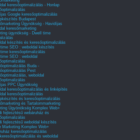
őmarketing
dal keresőoptimalizálás - Honlap
őoptimalizálás
íjas Google keresőoptimalizálás
pkészítés Budapest
őmarketing Ügynökség - Havidíjas
dal keresőmarketing
ting ügynökség - Dwell time
alizálás
dal készítés és keresőoptimalizálás
 time SEO : weboldal készítés
 time keresőoptimalizálás
 time SEO : weboldal
őoptimalizálás
őoptimalizálás Buda -
őoptimalizálás Pest
őoptimalizálás, weboldal
őoptimalizálás
íjas PPC Ügynökség
dal keresőoptimalizálás és linképítés
dal keresőoptimalizálás
pkészítés és keresőoptimalizálás
őmarketing és Tartalommarketing
eting Ügyönökség Komplex Web+
i fejlesztésű webáruház és
őoptimalizálás
i fejlesztésű weboldal készítés
e Marketing Komplex Web+
uház keresőoptimalizálás
 keresőoptimalizálás és weboldal