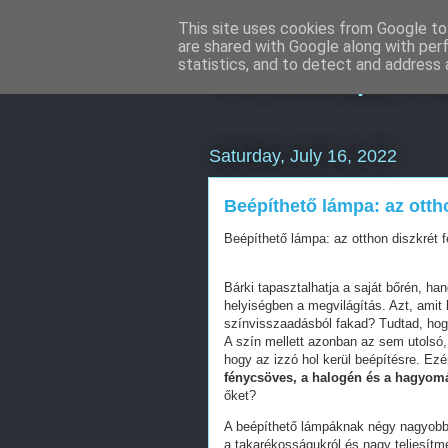
This site uses cookies from Google to 
are shared with Google along with per
Keresőoptimal
statistics, and to detect and address 
Saturday, July 16, 2022
Beépíthető lámpa: az otth
Beépíthető lámpa: az otthon diszkrét 
Bárki tapasztalhatja a saját bőrén, h
helyiségben a megvilágítás. Azt, amit 
színvisszaadásból fakad? Tudtad, hog
A szín mellett azonban az sem utolsó
hogy az izzó hol kerül beépítésre. Ez
fénycsöves, a halogén és a hagyomá
őket?
A beépíthető lámpáknak négy nagyobb 
a takarékosságukról és nagy teljesít