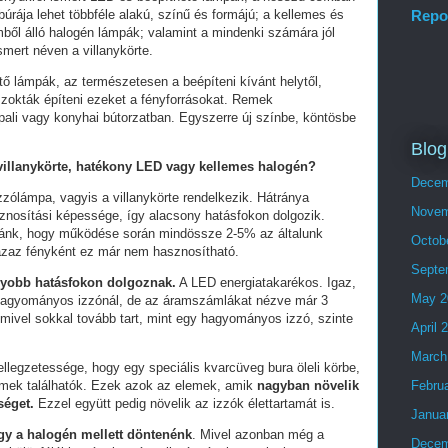
Repo
rája lehet többféle alakú, színű és formájú; a kellemes és
ből álló halogén lámpák; valamint a mindenki számára jól
mert néven a villanykörte.
tő lámpák, az természetesen a beépíteni kívánt helytől,
 szokták építeni ezeket a fényforrásokat. Remek
ali vagy konyhai bútorzatban. Egyszerre új színbe, köntösbe
Blog
illanykörte, hatékony LED vagy kellemes halogén?
Decem
zólámpa, vagyis a villanykörte rendelkezik. Hátránya
Novem
znosítási képessége, így alacsony hatásfokon dolgozik.
ánk, hogy működése során mindössze 2-5% az általunk
Octob
, azaz fényként ez már nem hasznosítható.
Septe
gyobb hatásfokon dolgoznak.
A LED energiatakarékos. Igaz,
May 2
 hagyományos izzónál, de az áramszámlákat nézve már 3
mivel sokkal tovább tart, mint egy hagyományos izzó, szinte
April 
March
legzetessége, hogy egy speciális kvarcüveg bura öleli körbe,
mek találhatók. Ezek azok az elemek, amik
nagyban növelik
Febru
séget
.
Ezzel együtt pedig növelik az izzók élettartamát is.
Janua
gy a halogén mellett döntenénk
. Mivel azonban még a
Decem