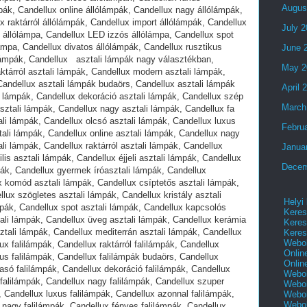
Augus
July 
June 
May 2
April 
March
Febru
Janua
Decem
Helyi
Keres
Keres
Keres
Webol
Onlin
Onlin
Webol
Webol
Webol
Webo