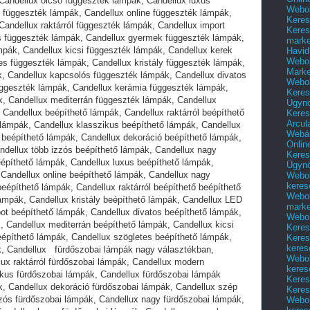
Webol
Keres
Keres
marke
Havid
Webol
Marke
Webol
Keres
Ügyn
Keres
Arcul
Webár
Onlin
Keres
Ügyn
Webol
keres
Webol
marke
Webol
Keres
Keres
keres
Webol
keres
Keres
Keres
Webol