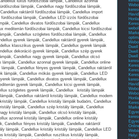
keres
Webol
keres
Havid
Honla
Keres
webol
Marke
optim
Webol
Dwell
Dwell
Dwell
keres
Keres
Keres
Keres
keres
Havid
Webol
Webol
Honla
Keres
Mark
Egyed
keres
Egyed
Onlin
Webár
Helyi