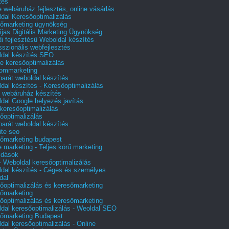
tés
e webáruház fejlesztés, online vásárlás
dal Keresőoptimalizálás
őmarketing ügynökség
íjas Digitális Marketing Ügynökség
i fejlesztésű Weboldal készítés
sszionális webfejlesztés
dal készítés SEO
e keresőoptimalizálás
lommarketing
barát weboldal készítés
dal készítés - Keresőoptimalizálás
 webáruház készítés
dal Google helyezés javítás
 keresőoptimalizálás
őoptimalizálás
barát weboldal készítés
te seo
őmarketing budapest
e marketing - Teljes körű marketing
ldások
 Weboldal keresőoptimalizálás
dal készítés - Céges és személyes
dal
őoptimalizálás és keresőmarketing
őmarketing
őoptimalizálás és keresőmarketing
dal keresőoptimalizálás - Weoldal SEO
őmarketing Budapest
dal keresőoptimalizálás - Online