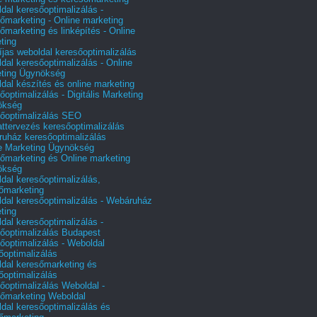
dal keresőoptimalizálás -
őmarketing - Online marketing
őmarketing és linképítés - Online
ting
íjas weboldal keresőoptimalizálás
dal keresőoptimalizálás - Online
ting Ügynökség
dal készítés és online marketing
őoptimalizálás - Digitális Marketing
ökség
őoptimalizálás SEO
attervezés keresőoptimalizálás
uház keresőoptimalizálás
e Marketing Ügynökség
őmarketing és Online marketing
ökség
dal keresőoptimalizálás,
őmarketing
dal keresőoptimalizálás - Webáruház
ting
dal keresőoptimalizálás -
őoptimalizálás Budapest
őoptimalizálás - Weboldal
őoptimalizálás
dal keresőmarketing és
őoptimalizálás
őoptimalizálás Weboldal -
őmarketing Weboldal
dal keresőoptimalizálás és