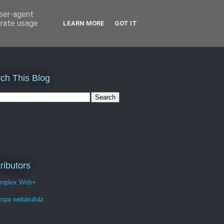
user-agent
erate usage
LEARN MORE
GOT IT
ch This Blog
ributors
mplex Web+
mpa webáruház