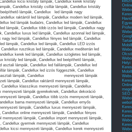
készí
Onlin
Webol
Keres
Havid
Egyed
Profe
Webol
Googl
Tarta
Mobil
Webol
Olcsó
Webol
Helyi
Keres
Mobil
Websi
Keres
Onlin
mego
SEO -
Webol
webol
Keres
Keres
Keres
Webol
Keres
Webol