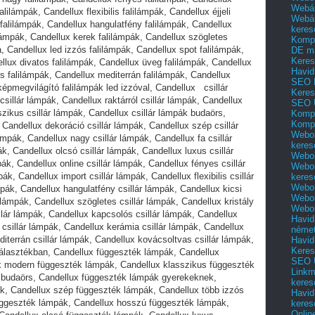
Webár
Webár
keres
Kompl
DE m
Keres
Havid
SEO 
Keres
SEO 
Kompl
Kompl
Webol
keres
Webol
Webol
keres
Webol
Webol
Webol
Havid
néme
Havid
Keres
SEO Ü
Linkm
keres
Havid
keres
Onlin