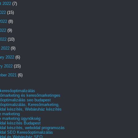
t 2022
(7)
2022
(15)
2022
(8)
022
(9)
2022
(10)
 2022
(9)
ary 2022
(6)
ry 2022
(15)
ber 2021
(6)
 keresőoptimalizálás
őmarketing és keresőmarketinges
őoptimalizálás seo budapest
őoptimalizálás, Keresőmarketing,
dal készítés, Webáruház készítés
e marketing
e marketing ügynökség
dal készítés Budapest
dal készítés, weboldal programozás
dal SEO Keresőoptimalizálás
ldal és Webáruház SEO