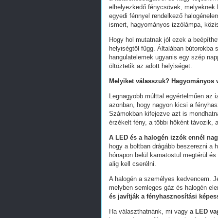
elhelyezkedő fénycsövek, melyeknek bú
egyedi fénnyel rendelkező halogénelem
ismert, hagyományos izzólámpa, közis
Hogy hol mutatnak jól ezek a beépíthe
helyiségtől függ. Általában bútorokba
hangulatelemek ugyanis egy szép napp
öltöztetik az adott helyiséget.
Melyiket válasszuk? Hagyományos v
Legnagyobb múlttal egyértelműen az iz
azonban, hogy nagyon kicsi a fényhas
Számokban kifejezve azt is mondhatn
érzékelt fény, a többi hőként távozik
A LED és a halogén izzók ennél na
hogy a boltban drágább beszerezni a
hónapon belül kamatostul megtérül és 
alig kell cserélni.
A halogén a személyes kedvencem. Jel
melyben semleges gáz és halogén ele
és javítják a fényhasznosítási képes
Ha választhatnánk, mi vagy
a LED va