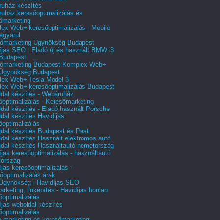
uház készítés
uház keresőoptimalizálás és
őmarketing
ex Web+ keresőoptimalizálás - Mobile
agyarul
őmarketing Ügynökség Budapest
íjas SEO : Eladó új és használt BMW i3
Budapest
őmarketing Budapest Komplex Web+
Ügynökség Budapest
ex Web+ Tesla Model 3
ex Web+ keresőoptimalizálás Budapest
dal készítés - Webáruház
őoptimalizálás - Keresőmarketing
dal készítés - Eladó használt Porsche
dal készítés Havidíjas
őoptimalizálás
dal készítés Budapest és Pest
dal készítés Használt elektromos autó
dal készítés Használtautó németország
íjas keresőoptimalizálás - használtautó
tország
íjas keresőoptimalizálás -
őoptimalizálás árak
gynökség - Havidíjas SEO
arketing, linképítés - Havidíjas honlap
őoptimalizálás
íjas weboldal készítés
őoptimalizálás
e marketing és keresőmarketing