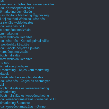
tés
e webáruház fejlesztés, online vásárlás
dal Keresőoptimalizálás
őmarketing ügynökség
íjas Digitális Marketing Ügynökség
i fejlesztésű Weboldal készítés
sszionális webfejlesztés
dal készítés SEO
e keresőoptimalizálás
lommarketing
barát weboldal készítés
dal készítés - Keresőoptimalizálás
 webáruház készítés
dal Google helyezés javítás
 keresőoptimalizálás
őoptimalizálás
barát weboldal készítés
te seo
őmarketing budapest
e marketing - Teljes körű marketing
ldások
 Weboldal keresőoptimalizálás
dal készítés - Céges és személyes
dal
őoptimalizálás és keresőmarketing
őmarketing
őoptimalizálás és keresőmarketing
dal keresőoptimalizálás - Weoldal SEO
őmarketing Budapest
dal keresőoptimalizálás - Online