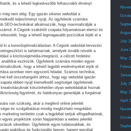
hatók, és a lehető legkedvezőbb felhasználói élményt
Novem
 még nem elég. Egy igazán sikeres weboldal a
Octob
emelkedő teljesítményt nyújt. Az ügyfeleink számára
Septe
ebb SEO-technikákat alkalmazzák, hogy maximalizálják a
tószámot. A Cégünk szakértői csapata folyamatosan elemzi és
Augus
zerkezetét, hogy a lehető legmagasabb pozíciókat érjék el a
July 
l ki a keresőoptimalizálásban. A Cégünk weboldal-tervezési
June 
tingeszközt is tartalmaznak, amelyek tovább növelik a
ldául a közösségimédia-integráció, a célzott hirdetési
May 2
 analitikai eszközök. Ügyfeleink számára minden egyes
imalizálunk, hogy a lehető legjobb eredményeket érjük el.
Febru
ntartása azonban nem egyszerű feladat. Számos technikai,
Janua
met kell összehangolni ahhoz, hogy egy weboldal igazán
csapata ebben nyújt kiemelkedő segítséget ügyfeleinek.
July 
 kreativitásuknak köszönhetően olyan weboldalakat hoznak
May 2
 célközönség figyelmét, és hatékonyan generálják a forgalmat
April 
ására van szükség, akár a meglévő online jelenlét
zségei és szolgáltatásai mindig megbízható megoldást
Novem
 marketing területén csak a legjobbat tartjuk elfogadhatónak,
Octob
en egyes projektünk során.Napjainkban a webes jelenlét
kozások sikerében. Ügyfeleink egyre tudatosabbak, és
Septe
csupán praktikus és funkcionális legyen, hanem egyúttal