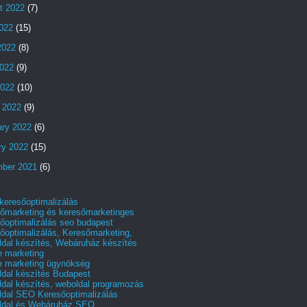
t 2022
(7)
2022
(15)
2022
(8)
022
(9)
2022
(10)
 2022
(9)
ary 2022
(6)
ry 2022
(15)
ber 2021
(6)
 keresőoptimalizálás
őmarketing és keresőmarketinges
őoptimalizálás seo budapest
őoptimalizálás, Keresőmarketing,
dal készítés, Webáruház készítés
e marketing
e marketing ügynökség
dal készítés Budapest
dal készítés, weboldal programozás
dal SEO Keresőoptimalizálás
ldal és Webáruház SEO