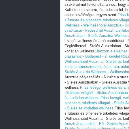
szakértelmet felvonultat ahhoz, hogy a
Kattintson a sikerre, és fedezze fel, 
online kiválóságra tegyen szert!
Friss 
sífutásra és pihenésre tökéletes világá
Wellness - Wellnesshotel Ausztria - Sí
csábításai - Fedezd fel Ausztria sífutá
Ausztriában - Síelés Ausztria Wellness
levegő, wellness és a hó csábításai - F
Ceglédbercel - Síelés Ausztriában - Sí
korlátlan wellness
Utazzon a sikerhez:
utazáshoz - Budapest - 2. kerület Róz
Wellnesshotel Ausztria - Síelés és kor
kulcs a stresszmentes üzleti utazásho
Síelés Ausztria Wellness - Wellnesshot
Ausztria pályaszállás - A kulcs a str
- Síelés Ausztriában - Síelés Ausztria 
wellness
Friss levegő, wellness és a h
tökéletes világát! - Síelés Ausztriában
és korlátlan wellness
Friss levegő, wel
pihenésre tökéletes világát! - Síelés 
- Síelés és korlátlan wellness
Friss lev
sífutásra és pihenésre tökéletes világá
Wellnesshotel Ausztria - Síelés és kor
Ausztriában síelni! - Bő - Síelés Auszt
Síelés és korlátlan wellness
Meggyőző 