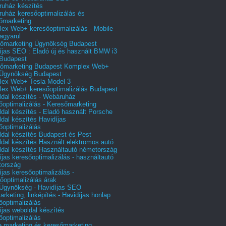
uház készítés
uház keresőoptimalizálás és
őmarketing
ex Web+ keresőoptimalizálás - Mobile
agyarul
őmarketing Ügynökség Budapest
íjas SEO : Eladó új és használt BMW i3
Budapest
őmarketing Budapest Komplex Web+
Ügynökség Budapest
ex Web+ Tesla Model 3
ex Web+ keresőoptimalizálás Budapest
dal készítés - Webáruház
őoptimalizálás - Keresőmarketing
dal készítés - Eladó használt Porsche
dal készítés Havidíjas
őoptimalizálás
dal készítés Budapest és Pest
dal készítés Használt elektromos autó
dal készítés Használtautó németország
íjas keresőoptimalizálás - használtautó
tország
íjas keresőoptimalizálás -
őoptimalizálás árak
gynökség - Havidíjas SEO
arketing, linképítés - Havidíjas honlap
őoptimalizálás
íjas weboldal készítés
őoptimalizálás
e marketing és keresőmarketing