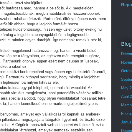
tossá is teszi viselőjüket.
Repo
sőt határozza meg, hanem a belsőt is. Aki megfelelően
 az magabiztosabbnak, megbízhatóbbnak és hozzáértőbbnek
l szabott ruhában érkezik. Partnerünk öltönyei éppen ezért nem
 erősítik abban, hogy a legjobb formáját hozza.
elezés kulcsfontosságú, hiszen egy üzleti öltöny évekig hű
 kizárólag a legjobb alapanyagokból és a legügyesebb
ti el minden egyes darabját. Így nemcsak remekül néz ki,
Blog
külső megjelenést határozza meg, hanem a viselő belső
Decem
ltözve lép be a tárgyalóba, az egészen más energiát sugároz,
. Partnerünk öltönyei éppen ezért nem csupán stílusosak,
Novem
üket a sikerhez.
Octob
 nemzetközi konferenciáról vagy éppen egy befektetői fórumról,
ú. Partnerünk öltönyei segítenek, hogy mindig a legjobbat
Septe
 léphessen bármilyen kihívás elé.
ulás kulcsa egy jól felépített, optimalizált weboldal. Az
May 2
osabb virtuális megjelenést, ahol potenciális vásárlók millióit
April 
 arra specializálódott, hogy olyan weboldalakat hozzanak létre,
ki, hanem kiemelkedő online marketingteljesítményre is
March
Febru
 benyomás, amelyet egy vállalkozásról kapnak az emberek.
ő pillantásra megragadja a látogatók figyelmét, és ösztönözze
Janua
ldalt. A Cégünk tapasztalt web-designerei és fejlesztői ezt a
weboldalakat létrehozni, amelyek nemcsak esztétikusan
Decem