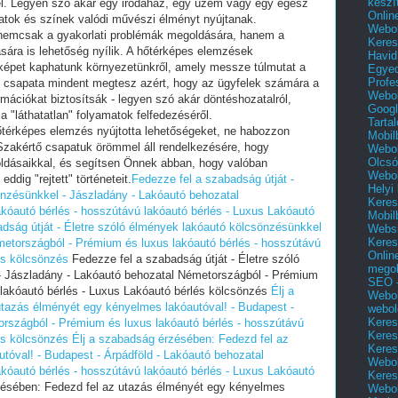
készí
fel. Legyen szó akár egy irodaház, egy üzem vagy egy egész
Onlin
ázatok és színek valódi művészi élményt nyújtanak.
Webol
t nemcsak a gyakorlati problémák megoldására, hanem a
Keres
ására is lehetőség nyílik. A hőtérképes elemzések
Havid
 képet kaphatunk környezetünkről, amely messze túlmutat a
Egyed
Profe
i csapata mindent megtesz azért, hogy az ügyfelek számára a
Webol
rmációkat biztosítsák - legyen szó akár döntéshozatalról,
Googl
 "láthatatlan" folyamatok felfedezéséről.
Tarta
őtérképes elemzés nyújtotta lehetőségeket, ne habozzon
Mobil
 Szakértő csapatuk örömmel áll rendelkezésére, hogy
Webol
Olcsó
ldásaikkal, és segítsen Önnek abban, hogy valóban
Webol
ddig "rejtett" történeteit.
Fedezze fel a szabadság útját -
Helyi
önzésünkkel - Jászladány - Lakóautó behozatal
Keres
kóautó bérlés - hosszútávú lakóautó bérlés - Luxus Lakóautó
Mobil
dság útját - Életre szóló élmények lakóautó kölcsönzésünkkel
Websi
Keres
metországból - Prémium és luxus lakóautó bérlés - hosszútávú
Onlin
és kölcsönzés
Fedezze fel a szabadság útját - Életre szóló
mego
- Jászladány - Lakóautó behozatal Németországból - Prémium
SEO -
 lakóautó bérlés - Luxus Lakóautó bérlés kölcsönzés
Élj a
Webol
tazás élményét egy kényelmes lakóautóval! - Budapest -
webol
Keres
országból - Prémium és luxus lakóautó bérlés - hosszútávú
Keres
és kölcsönzés
Élj a szabadság érzésében: Fedezd fel az
Keres
tóval! - Budapest - Árpádföld - Lakóautó behozatal
Webol
kóautó bérlés - hosszútávú lakóautó bérlés - Luxus Lakóautó
Keres
zésében: Fedezd fel az utazás élményét egy kényelmes
Webol