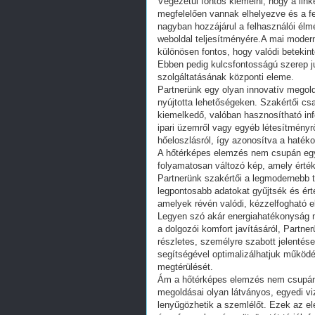
Végezetül fontos kiemelni, hogy a link
megfelelően vannak elhelyezve és a fe
nagyban hozzájárul a felhasználói élmé
weboldal teljesítményére.A mai modern
különösen fontos, hogy valódi betekin
Ebben pedig kulcsfontosságú szerep j
szolgáltatásának központi eleme.
Partnerünk egy olyan innovatív megol
nyújtotta lehetőségeken. Szakértői cs
kiemelkedő, valóban hasznosítható info
ipari üzemről vagy egyéb létesítményr
hőeloszlásról, így azonosítva a hatéko
A hőtérképes elemzés nem csupán egy 
folyamatosan változó kép, amely érték
Partnerünk szakértői a legmodernebb 
legpontosabb adatokat gyűjtsék és érté
amelyek révén valódi, kézzelfogható e
Legyen szó akár energiahatékonyság n
a dolgozói komfort javításáról, Partn
részletes, személyre szabott jelenté
segítségével optimalizálhatjuk működé
megtérülését.
Ám a hőtérképes elemzés nem csupán a
megoldásai olyan látványos, egyedi v
lenyűgözhetik a szemlélőt. Ezek az el