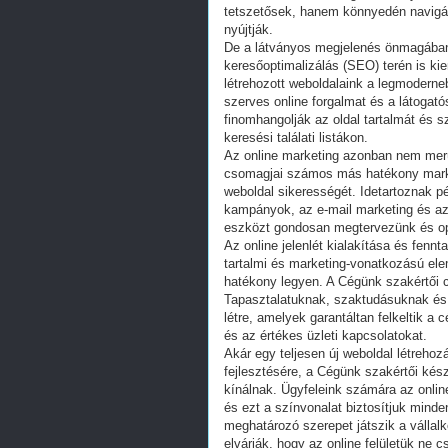
tetszetősek, hanem könnyedén navigál
nyújtják.
De a látványos megjelenés önmagában
keresőoptimalizálás (SEO) terén is ki
létrehozott weboldalaink a legmodern
szerves online forgalmat és a látoga
finomhangolják az oldal tartalmát és s
keresési találati listákon.
Az online marketing azonban nem merü
csomagjai számos más hatékony marke
weboldal sikerességét. Idetartoznak pé
kampányok, az e-mail marketing és az
eszközt gondosan megtervezünk és opt
Az online jelenlét kialakítása és fen
tartalmi és marketing-vonatkozású ele
hatékony legyen. A Cégünk szakértői 
Tapasztalatuknak, szaktudásuknak és
létre, amelyek garantáltan felkeltik a
és az értékes üzleti kapcsolatokat.
Akár egy teljesen új weboldal létrehoz
fejlesztésére, a Cégünk szakértői kés
kínálnak. Ügyfeleink számára az online
és ezt a színvonalat biztosítjuk mind
meghatározó szerepet játszik a vállal
elvárják, hogy az online felületük ne 