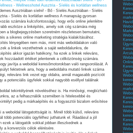
Webol
ellness - Wellnesshotel Ausztria - Síelés és korlátlan wellness
Keres
emes Ausztriában síelni! - Bő - Síelés Ausztriában - Síelés
Keres
ztria - Síelés és korlátlan wellness A manapság gyorsan
marke
alkozás számára kulcsfontosságú, hogy erős online jelenlétre
Havid
Webol
yabb eszköze a linképítés, amely sok cég számára még
Marke
bben a blogbejegyzésben szeretném részletesen bemutatni,
Webol
tés a sikeres online marketing stratégia kialakításához.
Keres
nképítés lényegében nem más, mint más weboldalakon való
Ügyn
zek a linkek vezethetnek a saját weboldalunkra, de
Keres
Arcul
nképítés akkor igazán hatékony, ha ezek a linkek releváns,
Webár
ek hozzáadott értéket jelentenek a célközönség számára.
Onlin
ogy javítja a weboldal keresőmotorokban való rangsorolását. A
Keres
úlyt fektetnek arra, hogy a weboldalra mutató linkek száma
Ügyn
gi, releváns link vezet egy oldalra, annál magasabb pozíciót
Webol
keres
 Így a potenciális ügyfelek sokkal nagyobb eséllyel találnak
Webol
marke
weboldal tekintélyének növeléséhez is. Ha minőségi, megbízható
Webol
lunkra, az a felhasználók szemében is hitelesebbé és
Keres
kintélyt pedig a márkaépítés és a fogyasztói bizalom erősítése
Keres
keres
Webol
 a weboldal látogatottságát is. Minél több külső, releváns
keres
l több potenciális ügyfélhez juthatunk el. Ráadásul a jól
Keres
én ezek a látogatók sokkal jobban illeszkednek a
Keres
y a konverziós célok elérésére.
Webol