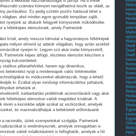
keres
építés a weboldal használhatóságát is javítja. Ha a linkek
Webol
lhasználó számára könnyen navigálhatóvá teszik az oldalt, az
keres
ny javításához. Ez pedig szintén pozitív hatással lehet a
Havid
 világban, ahol minden egyre gyorsabb tempóban zajlik,
Honla
tést nyerjünk az általunk felügyelt környezetek működésébe.
Keres
webol
ut a hőtérképes elemzésnek, amely Partnerünk
Marke
optim
dást kínál, amely messze túlmutat a hagyományos hőtérképek
Webol
apata mélyen elmerül az adatok világában, hogy aztán azokból
Dwell
rmációkat nyerjen ki. Legyen szó akár irodai környezetről,
Dwell
Dwell
ől, Partnerünk képes átfogó, részletes elemzést készíteni a
keres
nyság kulcsterületeit.
Keres
statikus pillanatfelvétel, hanem egy dinamikus,
Keres
es betekintést nyújt a mindennapok valós történéseibe.
Keres
technológiákat és módszereket alkalmazzák, hogy a lehető
keres
Havid
keljék ki. Ezáltal olyan minőségi információkhoz juthatunk,
Webol
lőnyöket érhetünk el.
Webol
öveléséről, karbantartási problémák azonosításáról vagy akár
Honla
erünk hőtérképes elemzései valódi megoldást kínálnak. A
Keres
sek révén a kezünkbe adják azokat az eszközöket, amelyek
Mark
Egyed
sünket, és maximalizálhatjuk a befektetett erőforrásaink
keres
Egyed
 racionális, üzleti szempontokat szolgálja. Partnerünk
Onlin
izualizációkat is eredményeznek, amelyek önmagukban is
Webár
emzések valódi műalkotásként is felfoghatók, amelyek a hő
Helyi