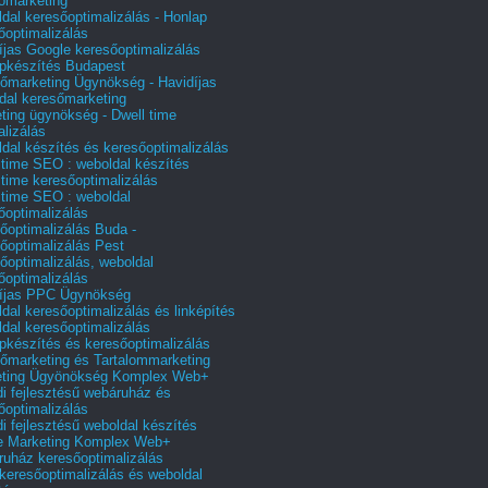
őmarketing
dal keresőoptimalizálás - Honlap
őoptimalizálás
íjas Google keresőoptimalizálás
pkészítés Budapest
őmarketing Ügynökség - Havidíjas
dal keresőmarketing
ting ügynökség - Dwell time
alizálás
dal készítés és keresőoptimalizálás
 time SEO : weboldal készítés
 time keresőoptimalizálás
 time SEO : weboldal
őoptimalizálás
őoptimalizálás Buda -
őoptimalizálás Pest
őoptimalizálás, weboldal
őoptimalizálás
íjas PPC Ügynökség
dal keresőoptimalizálás és linképítés
dal keresőoptimalizálás
pkészítés és keresőoptimalizálás
őmarketing és Tartalommarketing
eting Ügyönökség Komplex Web+
i fejlesztésű webáruház és
őoptimalizálás
i fejlesztésű weboldal készítés
e Marketing Komplex Web+
uház keresőoptimalizálás
 keresőoptimalizálás és weboldal