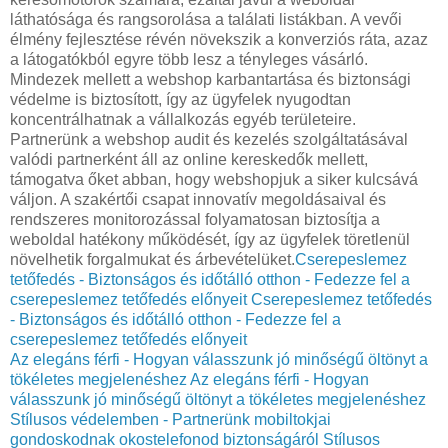
láthatósága és rangsorolása a találati listákban. A vevői
élmény fejlesztése révén növekszik a konverziós ráta, azaz
a látogatókból egyre több lesz a tényleges vásárló.
Mindezek mellett a webshop karbantartása és biztonsági
védelme is biztosított, így az ügyfelek nyugodtan
koncentrálhatnak a vállalkozás egyéb területeire.
Partnerünk a webshop audit és kezelés szolgáltatásával
valódi partnerként áll az online kereskedők mellett,
támogatva őket abban, hogy webshopjuk a siker kulcsává
váljon. A szakértői csapat innovatív megoldásaival és
rendszeres monitorozással folyamatosan biztosítja a
weboldal hatékony működését, így az ügyfelek töretlenül
növelhetik forgalmukat és árbevételüket.
Cserepeslemez
tetőfedés - Biztonságos és időtálló otthon - Fedezze fel a
cserepeslemez tetőfedés előnyeit
Cserepeslemez tetőfedés
- Biztonságos és időtálló otthon - Fedezze fel a
cserepeslemez tetőfedés előnyeit
Az elegáns férfi - Hogyan válasszunk jó minőségű öltönyt a
tökéletes megjelenéshez
Az elegáns férfi - Hogyan
válasszunk jó minőségű öltönyt a tökéletes megjelenéshez
Stílusos védelemben - Partnerünk mobiltokjai
gondoskodnak okostelefonod biztonságáról
Stílusos