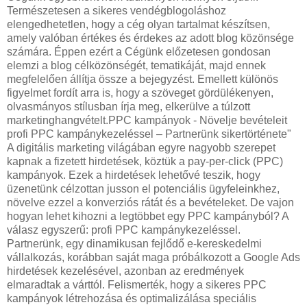
Természetesen a sikeres vendégblogoláshoz
elengedhetetlen, hogy a cég olyan tartalmat készítsen,
amely valóban értékes és érdekes az adott blog közönsége
számára. Éppen ezért a Cégünk előzetesen gondosan
elemzi a blog célközönségét, tematikáját, majd ennek
megfelelően állítja össze a bejegyzést. Emellett különös
figyelmet fordít arra is, hogy a szöveget gördülékenyen,
olvasmányos stílusban írja meg, elkerülve a túlzott
marketinghangvételt.PPC kampányok - Növelje bevételeit
profi PPC kampánykezeléssel – Partnerünk sikertörténete"
A digitális marketing világában egyre nagyobb szerepet
kapnak a fizetett hirdetések, köztük a pay-per-click (PPC)
kampányok. Ezek a hirdetések lehetővé teszik, hogy
üzenetünk célzottan jusson el potenciális ügyfeleinkhez,
növelve ezzel a konverziós rátát és a bevételeket. De vajon
hogyan lehet kihozni a legtöbbet egy PPC kampányból? A
válasz egyszerű: profi PPC kampánykezeléssel.
Partnerünk, egy dinamikusan fejlődő e-kereskedelmi
vállalkozás, korábban saját maga próbálkozott a Google Ads
hirdetések kezelésével, azonban az eredmények
elmaradtak a várttól. Felismerték, hogy a sikeres PPC
kampányok létrehozása és optimalizálása speciális