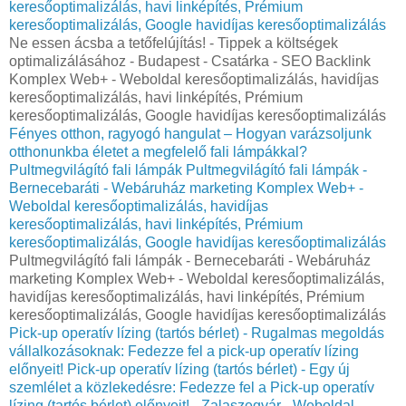
keresőoptimalizálás, havi linképítés, Prémium
keresőoptimalizálás, Google havidíjas keresőoptimalizálás
Ne essen ácsba a tetőfelújítás! - Tippek a költségek
optimalizálásához - Budapest - Csatárka - SEO Backlink
Komplex Web+ - Weboldal keresőoptimalizálás, havidíjas
keresőoptimalizálás, havi linképítés, Prémium
keresőoptimalizálás, Google havidíjas keresőoptimalizálás
Fényes otthon, ragyogó hangulat – Hogyan varázsoljunk
otthonunkba életet a megfelelő fali lámpákkal?
Pultmegvilágító fali lámpák
Pultmegvilágító fali lámpák -
Bernecebaráti - Webáruház marketing Komplex Web+ -
Weboldal keresőoptimalizálás, havidíjas
keresőoptimalizálás, havi linképítés, Prémium
keresőoptimalizálás, Google havidíjas keresőoptimalizálás
Pultmegvilágító fali lámpák - Bernecebaráti - Webáruház
marketing Komplex Web+ - Weboldal keresőoptimalizálás,
havidíjas keresőoptimalizálás, havi linképítés, Prémium
keresőoptimalizálás, Google havidíjas keresőoptimalizálás
Pick-up operatív lízing (tartós bérlet) - Rugalmas megoldás
vállalkozásoknak: Fedezze fel a pick-up operatív lízing
előnyeit!
Pick-up operatív lízing (tartós bérlet) - Egy új
szemlélet a közlekedésre: Fedezze fel a Pick-up operatív
lízing (tartós bérlet) előnyeit! - Zalaszegvár - Weboldal