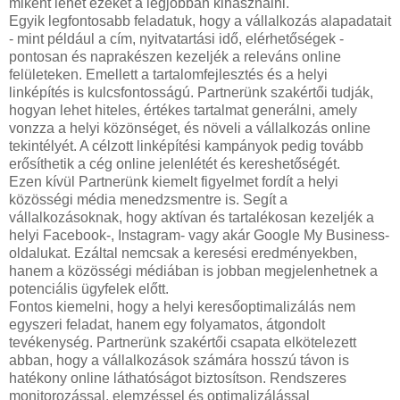
miként lehet ezeket a legjobban kihasználni.
Egyik legfontosabb feladatuk, hogy a vállalkozás alapadatait
- mint például a cím, nyitvatartási idő, elérhetőségek -
pontosan és naprakészen kezeljék a releváns online
felületeken. Emellett a tartalomfejlesztés és a helyi
linképítés is kulcsfontosságú. Partnerünk szakértői tudják,
hogyan lehet hiteles, értékes tartalmat generálni, amely
vonzza a helyi közönséget, és növeli a vállalkozás online
tekintélyét. A célzott linképítési kampányok pedig tovább
erősíthetik a cég online jelenlétét és kereshetőségét.
Ezen kívül Partnerünk kiemelt figyelmet fordít a helyi
közösségi média menedzsmentre is. Segít a
vállalkozásoknak, hogy aktívan és tartalékosan kezeljék a
helyi Facebook-, Instagram- vagy akár Google My Business-
oldalukat. Ezáltal nemcsak a keresési eredményekben,
hanem a közösségi médiában is jobban megjelenhetnek a
potenciális ügyfelek előtt.
Fontos kiemelni, hogy a helyi keresőoptimalizálás nem
egyszeri feladat, hanem egy folyamatos, átgondolt
tevékenység. Partnerünk szakértői csapata elkötelezett
abban, hogy a vállalkozások számára hosszú távon is
hatékony online láthatóságot biztosítson. Rendszeres
monitorozással, elemzéssel és optimalizálással