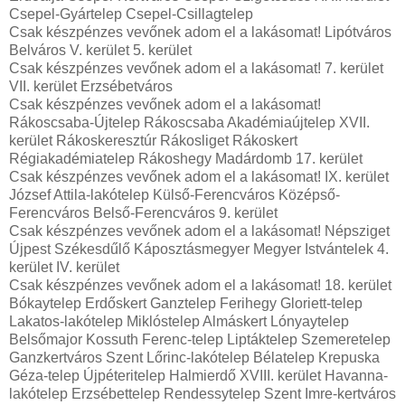
Csepel-Gyártelep Csepel-Csillagtelep
Csak készpénzes vevőnek adom el a lakásomat! Lipótváros
Belváros V. kerület 5. kerület
Csak készpénzes vevőnek adom el a lakásomat! 7. kerület
VII. kerület Erzsébetváros
Csak készpénzes vevőnek adom el a lakásomat!
Rákoscsaba-Újtelep Rákoscsaba Akadémiaújtelep XVII.
kerület Rákoskeresztúr Rákosliget Rákoskert
Régiakadémiatelep Rákoshegy Madárdomb 17. kerület
Csak készpénzes vevőnek adom el a lakásomat! IX. kerület
József Attila-lakótelep Külső-Ferencváros Középső-
Ferencváros Belső-Ferencváros 9. kerület
Csak készpénzes vevőnek adom el a lakásomat! Népsziget
Újpest Székesdűlő Káposztásmegyer Megyer Istvántelek 4.
kerület IV. kerület
Csak készpénzes vevőnek adom el a lakásomat! 18. kerület
Bókaytelep Erdőskert Ganztelep Ferihegy Gloriett-telep
Lakatos-lakótelep Miklóstelep Almáskert Lónyaytelep
Belsőmajor Kossuth Ferenc-telep Liptáktelep Szemeretelep
Ganzkertváros Szent Lőrinc-lakótelep Bélatelep Krepuska
Géza-telep Újpéteritelep Halmierdő XVIII. kerület Havanna-
lakótelep Erzsébettelep Rendessytelep Szent Imre-kertváros