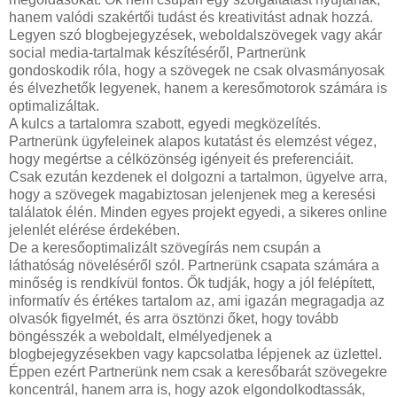
hanem valódi szakértői tudást és kreativitást adnak hozzá.
Legyen szó blogbejegyzések, weboldalszövegek vagy akár
social media-tartalmak készítéséről, Partnerünk
gondoskodik róla, hogy a szövegek ne csak olvasmányosak
és élvezhetők legyenek, hanem a keresőmotorok számára is
optimalizáltak.
A kulcs a tartalomra szabott, egyedi megközelítés.
Partnerünk ügyfeleinek alapos kutatást és elemzést végez,
hogy megértse a célközönség igényeit és preferenciáit.
Csak ezután kezdenek el dolgozni a tartalmon, ügyelve arra,
hogy a szövegek magabiztosan jelenjenek meg a keresési
találatok élén. Minden egyes projekt egyedi, a sikeres online
jelenlét elérése érdekében.
De a keresőoptimalizált szövegírás nem csupán a
láthatóság növeléséről szól. Partnerünk csapata számára a
minőség is rendkívül fontos. Ők tudják, hogy a jól felépített,
informatív és értékes tartalom az, ami igazán megragadja az
olvasók figyelmét, és arra ösztönzi őket, hogy tovább
böngésszék a weboldalt, elmélyedjenek a
blogbejegyzésekben vagy kapcsolatba lépjenek az üzlettel.
Éppen ezért Partnerünk nem csak a keresőbarát szövegekre
koncentrál, hanem arra is, hogy azok elgondolkodtassák,