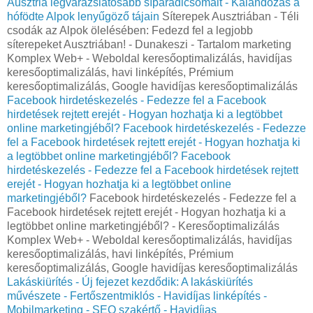
Ausztria legvarázslatosabb síparadicsomait - Kalandozás a
hófödte Alpok lenyűgöző tájain
Síterepek Ausztriában - Téli
csodák az Alpok ölelésében: Fedezd fel a legjobb
síterepeket Ausztriában! - Dunakeszi - Tartalom marketing
Komplex Web+ - Weboldal keresőoptimalizálás, havidíjas
keresőoptimalizálás, havi linképítés, Prémium
keresőoptimalizálás, Google havidíjas keresőoptimalizálás
Facebook hirdetéskezelés - Fedezze fel a Facebook
hirdetések rejtett erejét - Hogyan hozhatja ki a legtöbbet
online marketingjéből?
Facebook hirdetéskezelés - Fedezze
fel a Facebook hirdetések rejtett erejét - Hogyan hozhatja ki
a legtöbbet online marketingjéből?
Facebook
hirdetéskezelés - Fedezze fel a Facebook hirdetések rejtett
erejét - Hogyan hozhatja ki a legtöbbet online
marketingjéből?
Facebook hirdetéskezelés - Fedezze fel a
Facebook hirdetések rejtett erejét - Hogyan hozhatja ki a
legtöbbet online marketingjéből? - Keresőoptimalizálás
Komplex Web+ - Weboldal keresőoptimalizálás, havidíjas
keresőoptimalizálás, havi linképítés, Prémium
keresőoptimalizálás, Google havidíjas keresőoptimalizálás
Lakáskiürítés - Új fejezet kezdődik: A lakáskiürítés
művészete - Fertőszentmiklós - Havidíjas linképítés -
Mobilmarketing - SEO szakértő - Havidíjas