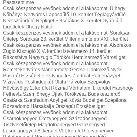
Pestszentimre
Csak készpénzes vevőnek adom el a lakásomat! Újhegy
Kőbánya-Kertváros Laposdűlő 10. kerület Téglagyárdűlő
Keresztúridűlő Népliget Felsőrákos X. kerület Gyárdűlő
Ligettelek Óhegy Kúttó
Csak készpénzes vevőnek adom el a lakásomat! Soroksár-
Újtelep Soroksár 23. kerület Millenniumtelep XXIII. kerület
Csak készpénzes vevőnek adom el a lakásomat! Alsórákos
Zugló Kiszugló XIV. kerület Istvánmező 14. kerület
Rákosfalva Nagyzugló Törökőr Herminamező Városliget
Csak készpénzes vevőnek adom el a lakásomat!
Remetekertváros Máriaremete Gercse Lipótmező Nyék
Pasarét Erzsébettelek Kurucles Zöldmál Petneházyrét
Víziváros Pesthidegkút-Ófalu Pálvölgy Szépvölgy
Hűvösvölgy 2. kerület Rézmál Vérhalom II. kerület Hárshegy
Felhévíz Szemlőhegy Újlak Törökvész Budakeszierdő
Csatárka Széphalom Adyliget Kővár Budaliget Szépilona
Rózsadomb Hársakalja Országút Erzsébetliget
Csak készpénzes vevőnek adom el a lakásomat!
Csarnoknegyed Orczynegyed Századosnegyed
Tisztviselőtelep Magdolnanegyed Ganznegyed
Losoncinegyed 8. kerület VIII. kerület Corvinnegyed
Palotanegyed Népszínháznegyed Kerepesdűlő