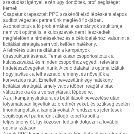
szaktudást igényel, ezért úgy döntöttek, profi segítséget
kérnek.
Csapatunk tapasztalt PPC szakértői első lépésként alapos
auditot végeztek partnerünk meglévő fiókjában.
Azonosítottuk a fő problémákat: a kampányok struktúrája
nem volt optimális, a kulcsszavak nem illeszkedtek
megfelelően a hirdetésekhez és a céloldalakhoz, valamint a
licitálási stratégia sem volt kellően hatékony.
A felmérés után nekiláttunk a kampányok
újrastrukturálásának. Tematikusan csoportosítottuk a
kulcsszavakat, és minden csoporthoz egyedi, releváns
hirdetésszövegeket írtunk. A céloldalakat is optimalizáltuk,
hogy javítsuk a felhasználói élményt és növeljük a
konverziós rátát. Emellett bevezettünk egy hatékony
licitálási stratégiát, amely valós időben reagál a piaci
változásokra és a versenytársak lépéseire.
Az új kampánystruktúra és beállítások bevezetése után
folyamatosan figyeltük az eredményeket, és szükség esetén
finomhangoltuk a kampányokat. A rendszeres jelentések
segítségével partnerünk átfogó képet kapott a
teljesítményről, így közösen tudtunk dolgozni a további
optimalizáláson.
A profi PPC kampánykezelésnek köszönhetően partnerünk