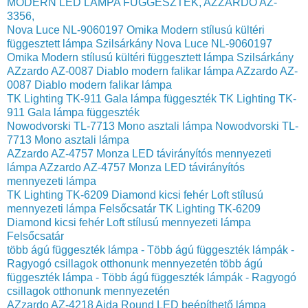
MODERN LED LÁMPA FÜGGESZTÉK, AZZARDO AZ-
3356,
Nova Luce NL-9060197 Omika Modern stílusú kültéri
függesztett lámpa Szilsárkány
Nova Luce NL-9060197
Omika Modern stílusú kültéri függesztett lámpa Szilsárkány
AZzardo AZ-0087 Diablo modern falikar lámpa
AZzardo AZ-
0087 Diablo modern falikar lámpa
TK Lighting TK-911 Gala lámpa függeszték
TK Lighting TK-
911 Gala lámpa függeszték
Nowodvorski TL-7713 Mono asztali lámpa
Nowodvorski TL-
7713 Mono asztali lámpa
AZzardo AZ-4757 Monza LED távirányítós mennyezeti
lámpa
AZzardo AZ-4757 Monza LED távirányítós
mennyezeti lámpa
TK Lighting TK-6209 Diamond kicsi fehér Loft stílusú
mennyezeti lámpa Felsőcsatár
TK Lighting TK-6209
Diamond kicsi fehér Loft stílusú mennyezeti lámpa
Felsőcsatár
több ágú függeszték lámpa - Több ágú függeszték lámpák -
Ragyogó csillagok otthonunk mennyezetén
több ágú
függeszték lámpa - Több ágú függeszték lámpák - Ragyogó
csillagok otthonunk mennyezetén
AZzardo AZ-4218 Aida Round LED beépíthető lámpa