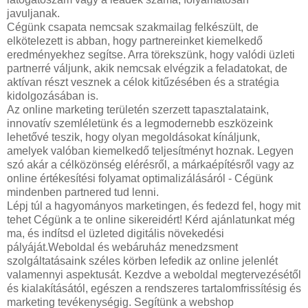
javuljanak.
Cégünk csapata nemcsak szakmailag felkészült, de
elkötelezett is abban, hogy partnereinket kiemelkedő
eredményekhez segítse. Arra törekszünk, hogy valódi üzleti
partnerré váljunk, akik nemcsak elvégzik a feladatokat, de
aktívan részt vesznek a célok kitűzésében és a stratégia
kidolgozásában is.
Az online marketing területén szerzett tapasztalataink,
innovatív szemléletünk és a legmodernebb eszközeink
lehetővé teszik, hogy olyan megoldásokat kínáljunk,
amelyek valóban kiemelkedő teljesítményt hoznak. Legyen
szó akár a célközönség elérésről, a márkaépítésről vagy az
online értékesítési folyamat optimalizálásáról - Cégünk
mindenben partnered tud lenni.
Lépj túl a hagyományos marketingen, és fedezd fel, hogy mit
tehet Cégünk a te online sikereidért! Kérd ajánlatunkat még
ma, és indítsd el üzleted digitális növekedési
pályáját.Weboldal és webáruház menedzsment
szolgáltatásaink széles körben lefedik az online jelenlét
valamennyi aspektusát. Kezdve a weboldal megtervezésétől
és kialakításától, egészen a rendszeres tartalomfrissítésig és
marketing tevékenységig. Segítünk a webshop