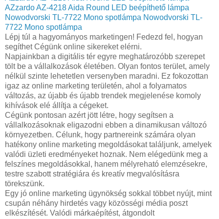
AZzardo AZ-4218 Aida Round LED beépíthető lámpa
Nowodvorski TL-7722 Mono spotlámpa
Nowodvorski TL-
7722 Mono spotlámpa
Lépj túl a hagyományos marketingen! Fedezd fel, hogyan
segíthet Cégünk online sikereket elérni.
Napjainkban a digitális tér egyre meghatározóbb szerepet
tölt be a vállalkozások életében. Olyan fontos terület, amely
nélkül szinte lehetetlen versenyben maradni. Ez fokozottan
igaz az online marketing területén, ahol a folyamatos
változás, az újabb és újabb trendek megjelenése komoly
kihívások elé állítja a cégeket.
Cégünk pontosan azért jött létre, hogy segítsen a
vállalkozásoknak eligazodni ebben a dinamikusan változó
környezetben. Célunk, hogy partnereink számára olyan
hatékony online marketing megoldásokat találjunk, amelyek
valódi üzleti eredményeket hoznak. Nem elégedünk meg a
felszínes megoldásokkal, hanem mélyreható elemzésekre,
testre szabott stratégiára és kreatív megvalósításra
törekszünk.
Egy jó online marketing ügynökség sokkal többet nyújt, mint
csupán néhány hirdetés vagy közösségi média poszt
elkészítését. Valódi márkaépítést, átgondolt