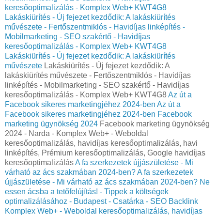
keresőoptimalizálás - Komplex Web+ KWT4G8
Lakáskiürítés - Új fejezet kezdődik: A lakáskiürítés
művészete - Fertőszentmiklós - Havidíjas linképítés -
Mobilmarketing - SEO szakértő - Havidíjas
keresőoptimalizálás - Komplex Web+ KWT4G8
Lakáskiürítés - Új fejezet kezdődik: A lakáskiürítés
művészete
Lakáskiürítés - Új fejezet kezdődik: A
lakáskiürítés művészete - Fertőszentmiklós - Havidíjas
linképítés - Mobilmarketing - SEO szakértő - Havidíjas
keresőoptimalizálás - Komplex Web+ KWT4G8
Az út a
Facebook sikeres marketingjéhez 2024-ben
Az út a
Facebook sikeres marketingjéhez 2024-ben
Facebook
marketing ügynökség 2024
Facebook marketing ügynökség
2024 - Narda - Komplex Web+ - Weboldal
keresőoptimalizálás, havidíjas keresőoptimalizálás, havi
linképítés, Prémium keresőoptimalizálás, Google havidíjas
keresőoptimalizálás
A fa szerkezetek újjászületése - Mi
várható az ács szakmában 2024-ben?
A fa szerkezetek
újjászületése - Mi várható az ács szakmában 2024-ben?
Ne
essen ácsba a tetőfelújítás! - Tippek a költségek
optimalizálásához - Budapest - Csatárka - SEO Backlink
Komplex Web+ - Weboldal keresőoptimalizálás, havidíjas