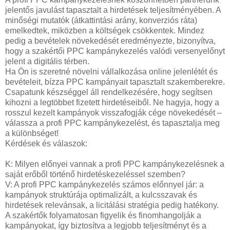
jelentős javulást tapasztalt a hirdetések teljesítményében. A
minőségi mutatók (átkattintási arány, konverziós ráta)
emelkedtek, miközben a költségek csökkentek. Mindez
pedig a bevételek növekedését eredményezte, bizonyítva,
hogy a szakértői PPC kampánykezelés valódi versenyelőnyt
jelent a digitális térben.
Ha Ön is szeretné növelni vállalkozása online jelenlétét és
bevételeit, bízza PPC kampányait tapasztalt szakemberekre.
Csapatunk készséggel áll rendelkezésére, hogy segítsen
kihozni a legtöbbet fizetett hirdetéseiből. Ne hagyja, hogy a
rosszul kezelt kampányok visszafogják cége növekedését –
válassza a profi PPC kampánykezelést, és tapasztalja meg
a különbséget!
Kérdések és válaszok:
K: Milyen előnyei vannak a profi PPC kampánykezelésnek a
saját erőből történő hirdetéskezeléssel szemben?
V: A profi PPC kampánykezelés számos előnnyel jár: a
kampányok struktúrája optimalizált, a kulcsszavak és
hirdetések relevánsak, a licitálási stratégia pedig hatékony.
A szakértők folyamatosan figyelik és finomhangolják a
kampányokat, így biztosítva a legjobb teljesítményt és a