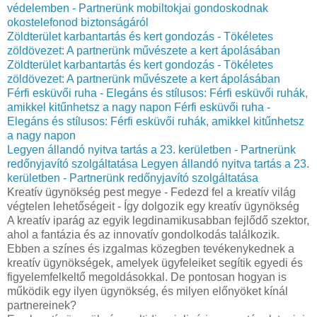
védelemben - Partnerünk mobiltokjai gondoskodnak
okostelefonod biztonságáról
Zöldterület karbantartás és kert gondozás - Tökéletes
zöldövezet: A partnerünk művészete a kert ápolásában
Zöldterület karbantartás és kert gondozás - Tökéletes
zöldövezet: A partnerünk művészete a kert ápolásában
Férfi esküvői ruha - Elegáns és stílusos: Férfi esküvői ruhák,
amikkel kitűnhetsz a nagy napon
Férfi esküvői ruha -
Elegáns és stílusos: Férfi esküvői ruhák, amikkel kitűnhetsz
a nagy napon
Legyen állandó nyitva tartás a 23. kerületben - Partnerünk
redőnyjavító szolgáltatása
Legyen állandó nyitva tartás a 23.
kerületben - Partnerünk redőnyjavító szolgáltatása
Kreatív ügynökség pest megye - Fedezd fel a kreatív világ
végtelen lehetőségeit - Így dolgozik egy kreatív ügynökség
A kreatív iparág az egyik legdinamikusabban fejlődő szektor,
ahol a fantázia és az innovatív gondolkodás találkozik.
Ebben a színes és izgalmas közegben tevékenykednek a
kreatív ügynökségek, amelyek ügyfeleiket segítik egyedi és
figyelemfelkeltő megoldásokkal. De pontosan hogyan is
működik egy ilyen ügynökség, és milyen előnyöket kínál
partnereinek?