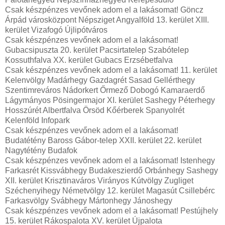
Csak készpénzes vevőnek adom el a lakásomat! Göncz
Árpád városközpont Népsziget Angyalföld 13. kerület XIII.
kerület Vizafogó Újlipótváros
Csak készpénzes vevőnek adom el a lakásomat!
Gubacsipuszta 20. kerület Pacsirtatelep Szabótelep
Kossuthfalva XX. kerület Gubacs Erzsébetfalva
Csak készpénzes vevőnek adom el a lakásomat! 11. kerület
Kelenvölgy Madárhegy Gazdagrét Sasad Gellérthegy
Szentimreváros Nádorkert Őrmező Dobogó Kamaraerdő
Lágymányos Pösingermajor XI. kerület Sashegy Péterhegy
Hosszúrét Albertfalva Örsöd Kőérberek Spanyolrét
Kelenföld Infopark
Csak készpénzes vevőnek adom el a lakásomat!
Budatétény Baross Gábor-telep XXII. kerület 22. kerület
Nagytétény Budafok
Csak készpénzes vevőnek adom el a lakásomat! Istenhegy
Farkasrét Kissvábhegy Budakeszierdő Orbánhegy Sashegy
XII. kerület Krisztinaváros Virányos Kútvölgy Zugliget
Széchenyihegy Németvölgy 12. kerület Magasút Csillebérc
Farkasvölgy Svábhegy Mártonhegy Jánoshegy
Csak készpénzes vevőnek adom el a lakásomat! Pestújhely
15. kerület Rákospalota XV. kerület Újpalota