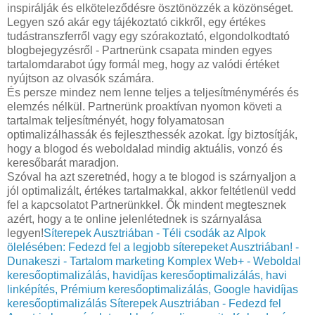
inspirálják és elköteleződésre ösztönözzék a közönséget.
Legyen szó akár egy tájékoztató cikkről, egy értékes
tudástranszferről vagy egy szórakoztató, elgondolkodtató
blogbejegyzésről - Partnerünk csapata minden egyes
tartalomdarabot úgy formál meg, hogy az valódi értéket
nyújtson az olvasók számára.
És persze mindez nem lenne teljes a teljesítménymérés és
elemzés nélkül. Partnerünk proaktívan nyomon követi a
tartalmak teljesítményét, hogy folyamatosan
optimalizálhassák és fejleszthessék azokat. Így biztosítják,
hogy a blogod és weboldalad mindig aktuális, vonzó és
keresőbarát maradjon.
Szóval ha azt szeretnéd, hogy a te blogod is szárnyaljon a
jól optimalizált, értékes tartalmakkal, akkor feltétlenül vedd
fel a kapcsolatot Partnerünkkel. Ők mindent megtesznek
azért, hogy a te online jelenlétednek is szárnyalása
legyen!
Síterepek Ausztriában - Téli csodák az Alpok
ölelésében: Fedezd fel a legjobb síterepeket Ausztriában! -
Dunakeszi - Tartalom marketing Komplex Web+ - Weboldal
keresőoptimalizálás, havidíjas keresőoptimalizálás, havi
linképítés, Prémium keresőoptimalizálás, Google havidíjas
keresőoptimalizálás
Síterepek Ausztriában - Fedezd fel