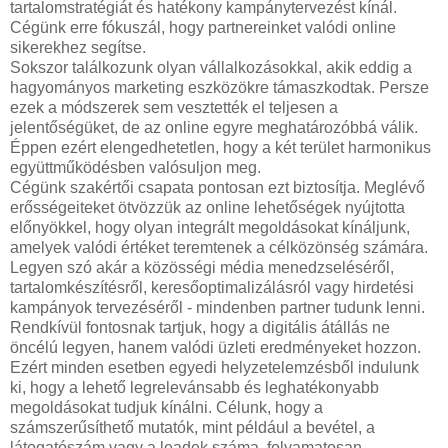
tartalomstratégiát és hatékony kampánytervezést kínál.
Cégünk erre fókuszál, hogy partnereinket valódi online
sikerekhez segítse.
Sokszor találkozunk olyan vállalkozásokkal, akik eddig a
hagyományos marketing eszközökre támaszkodtak. Persze
ezek a módszerek sem vesztették el teljesen a
jelentőségüket, de az online egyre meghatározóbbá válik.
Éppen ezért elengedhetetlen, hogy a két terület harmonikus
együttműködésben valósuljon meg.
Cégünk szakértői csapata pontosan ezt biztosítja. Meglévő
erősségeiteket ötvözzük az online lehetőségek nyújtotta
előnyökkel, hogy olyan integrált megoldásokat kínáljunk,
amelyek valódi értéket teremtenek a célközönség számára.
Legyen szó akár a közösségi média menedzseléséről,
tartalomkészítésről, keresőoptimalizálásról vagy hirdetési
kampányok tervezéséről - mindenben partner tudunk lenni.
Rendkívül fontosnak tartjuk, hogy a digitális átállás ne
öncélú legyen, hanem valódi üzleti eredményeket hozzon.
Ezért minden esetben egyedi helyzetelemzésből indulunk
ki, hogy a lehető legrelevánsabb és leghatékonyabb
megoldásokat tudjuk kínálni. Célunk, hogy a
számszerűsíthető mutatók, mint például a bevétel, a
látogatószám vagy a leadek száma, folyamatosan