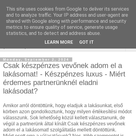
This site uses cookies from Google to deliver its services
Keresőoptimalizálás :
and to analyze traffic. Your IP address and user-agent are
shared with Google along with performance and security
autóvizsgálat
metrics to ensure quality of service, generate usage
statistics, and to detect and address abuse.
LEARN MORE
GOT IT
▼
Monday, September 2, 2024
Csak készpénzes vevőnek adom el a
lakásomat! - Készpénzes luxus - Miért
érdemes partnerünknél eladni
lakásodat?
Amikor arról döntöttünk, hogy eladjuk a lakásunkat, első
körben azon gondolkoztunk, hogy milyen értékesítési módot
válasszunk. Sok lehetőség közül kellett választanunk, de
végül a partnerünk által kínált Csak készpénzes vevőnek
adom el a lakásomat! szolgáltatás mellett döntöttünk.
Miért esett erre a választásunk? Nos, több szempontot is