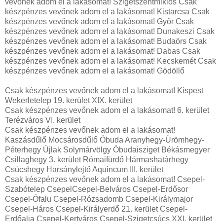
vevőnek adom el a lakásomat! Szigetszentmiklós Csak
készpénzes vevőnek adom el a lakásomat! Kistarcsa Csak
készpénzes vevőnek adom el a lakásomat! Győr Csak
készpénzes vevőnek adom el a lakásomat! Dunakeszi Csak
készpénzes vevőnek adom el a lakásomat! Budaörs Csak
készpénzes vevőnek adom el a lakásomat! Dabas Csak
készpénzes vevőnek adom el a lakásomat! Kecskemét Csak
készpénzes vevőnek adom el a lakásomat! Gödöllő
Csak készpénzes vevőnek adom el a lakásomat! Kispest
Wekerletelep 19. kerület XIX. kerület
Csak készpénzes vevőnek adom el a lakásomat! 6. kerület
Terézváros VI. kerület
Csak készpénzes vevőnek adom el a lakásomat!
Kaszásdűlő Mocsárosdűlő Óbuda Aranyhegy-Ürömhegy-
Péterhegy Újlak Solymárvölgy Óbudaisziget Békásmegyer
Csillaghegy 3. kerület Rómaifürdő Hármashatárhegy
Csúcshegy Harsánylejtő Aquincum III. kerület
Csak készpénzes vevőnek adom el a lakásomat! Csepel-
Szabótelep CsepelCsepel-Belváros Csepel-Erdősor
Csepel-Ófalu Csepel-Rózsadomb Csepel-Királymajor
Csepel-Háros Csepel-Királyerdő 21. kerület Csepel-
Erdőalja Csepel-Kertváros Csepel-Szigetcsúcs XXI. kerület