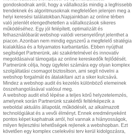
gondoskodnak arról, hogy a vállalkozás mindig a legfrissebb
trendeknek és algoritmusoknak megfelelően jelenjen meg a
helyi keresési találatokban.Napjainkban az online térben
való jelenlét elengedhetetlen a vállalkozások sikeres
működéséhez. Egy jól felépített, optimalizált és
felhasználóbarát webshop valódi versenyelőnyt jelenthet a
piacon. Azonban nem mindig egyszerű a megfelelő stratégia
kialakítása és a folyamatos karbantartás. Ebben nyújthat
segítséget Partnerünk, aki szakértelmével és innovatív
megoldásaival támogatja az online kereskedők fejlődését.
Partnerünk célja, hogy ügyfelei számára egy olyan komplex
szolgáltatási csomagot biztosítson, ami segít növelni a
webshop forgalmát és átalakítani azt a siker kulcsává.
Mindez a webshop audit és kezelés különböző elemeinek
összehangolásával valósul meg.
A webshop audit első lépése a teljes körű helyzetelemzés,
amelynek során Partnerünk szakértői feltérképezik a
weboldal aktuális állapotát, működését, az alkalmazott
technológiákat és a vevői élményt. Ennek eredményeként
pontos képet kaphatnak arról, hol vannak a hiányosságok,
milyen fejlesztési lehetőségek rejlenek a webshopban. Ezt
követően egy komplex cselekvési terv kerül kidolgozásra,