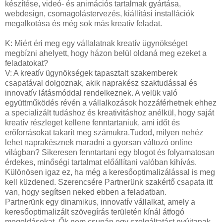
készítése, videó- és animációs tartalmak gyártása,
webdesign, csomagolástervezés, kiállítási installációk
megalkotása és még sok más kreatív feladat.
K: Miért éri meg egy vállalatnak kreatív ügynökséget
megbízni ahelyett, hogy házon belül oldaná meg ezeket a
feladatokat?
V: A kreatív ügynökségek tapasztalt szakemberek
csapatával dolgoznak, akik naprakész szaktudással és
innovatív látásmóddal rendelkeznek. A velük való
együttműködés révén a vállalkozások hozzáférhetnek ehhez
a specializált tudáshoz és kreativitáshoz anélkül, hogy saját
kreatív részleget kellene fenntartaniuk, ami időt és
erőforrásokat takarít meg számukra.Tudod, milyen nehéz
lehet naprakésznek maradni a gyorsan változó online
világban? Sikeresen fenntartani egy blogot és folyamatosan
érdekes, minőségi tartalmat előállítani valóban kihívás.
Különösen igaz ez, ha még a keresőoptimalizálással is meg
kell küzdened. Szerencsére Partnerünk szakértő csapata itt
van, hogy segítsen neked ebben a feladatban.
Partnerünk egy dinamikus, innovatív vállalkat, amely a
keresőoptimalizált szövegírás területén kínál átfogó
megoldásokat. Ők nem csupán egy szolgáltatást nyújtanak,