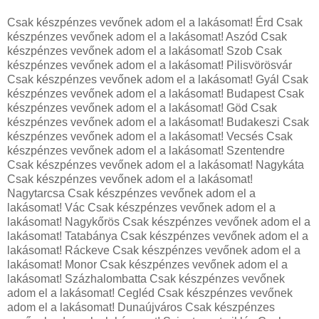
Csak készpénzes vevőnek adom el a lakásomat! Érd Csak
készpénzes vevőnek adom el a lakásomat! Aszód Csak
készpénzes vevőnek adom el a lakásomat! Szob Csak
készpénzes vevőnek adom el a lakásomat! Pilisvörösvár
Csak készpénzes vevőnek adom el a lakásomat! Gyál Csak
készpénzes vevőnek adom el a lakásomat! Budapest Csak
készpénzes vevőnek adom el a lakásomat! Göd Csak
készpénzes vevőnek adom el a lakásomat! Budakeszi Csak
készpénzes vevőnek adom el a lakásomat! Vecsés Csak
készpénzes vevőnek adom el a lakásomat! Szentendre
Csak készpénzes vevőnek adom el a lakásomat! Nagykáta
Csak készpénzes vevőnek adom el a lakásomat!
Nagytarcsa Csak készpénzes vevőnek adom el a
lakásomat! Vác Csak készpénzes vevőnek adom el a
lakásomat! Nagykőrös Csak készpénzes vevőnek adom el a
lakásomat! Tatabánya Csak készpénzes vevőnek adom el a
lakásomat! Ráckeve Csak készpénzes vevőnek adom el a
lakásomat! Monor Csak készpénzes vevőnek adom el a
lakásomat! Százhalombatta Csak készpénzes vevőnek
adom el a lakásomat! Cegléd Csak készpénzes vevőnek
adom el a lakásomat! Dunaújváros Csak készpénzes