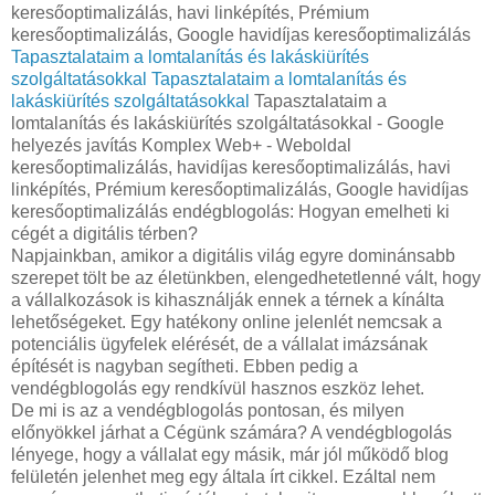
keresőoptimalizálás, havi linképítés, Prémium
keresőoptimalizálás, Google havidíjas keresőoptimalizálás
Tapasztalataim a lomtalanítás és lakáskiürítés
szolgáltatásokkal
Tapasztalataim a lomtalanítás és
lakáskiürítés szolgáltatásokkal
Tapasztalataim a
lomtalanítás és lakáskiürítés szolgáltatásokkal - Google
helyezés javítás Komplex Web+ - Weboldal
keresőoptimalizálás, havidíjas keresőoptimalizálás, havi
linképítés, Prémium keresőoptimalizálás, Google havidíjas
keresőoptimalizálás endégblogolás: Hogyan emelheti ki
cégét a digitális térben?
Napjainkban, amikor a digitális világ egyre dominánsabb
szerepet tölt be az életünkben, elengedhetetlenné vált, hogy
a vállalkozások is kihasználják ennek a térnek a kínálta
lehetőségeket. Egy hatékony online jelenlét nemcsak a
potenciális ügyfelek elérését, de a vállalat imázsának
építését is nagyban segítheti. Ebben pedig a
vendégblogolás egy rendkívül hasznos eszköz lehet.
De mi is az a vendégblogolás pontosan, és milyen
előnyökkel járhat a Cégünk számára? A vendégblogolás
lényege, hogy a vállalat egy másik, már jól működő blog
felületén jelenhet meg egy általa írt cikkel. Ezáltal nem