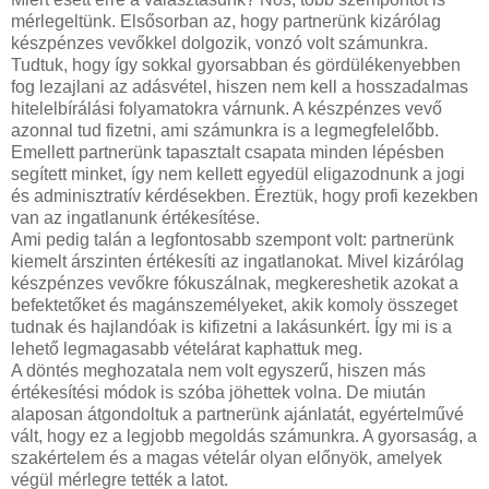
mérlegeltünk. Elsősorban az, hogy partnerünk kizárólag
készpénzes vevőkkel dolgozik, vonzó volt számunkra.
Tudtuk, hogy így sokkal gyorsabban és gördülékenyebben
fog lezajlani az adásvétel, hiszen nem kell a hosszadalmas
hitelelbírálási folyamatokra várnunk. A készpénzes vevő
azonnal tud fizetni, ami számunkra is a legmegfelelőbb.
Emellett partnerünk tapasztalt csapata minden lépésben
segített minket, így nem kellett egyedül eligazodnunk a jogi
és adminisztratív kérdésekben. Éreztük, hogy profi kezekben
van az ingatlanunk értékesítése.
Ami pedig talán a legfontosabb szempont volt: partnerünk
kiemelt árszinten értékesíti az ingatlanokat. Mivel kizárólag
készpénzes vevőkre fókuszálnak, megkereshetik azokat a
befektetőket és magánszemélyeket, akik komoly összeget
tudnak és hajlandóak is kifizetni a lakásunkért. Így mi is a
lehető legmagasabb vételárat kaphattuk meg.
A döntés meghozatala nem volt egyszerű, hiszen más
értékesítési módok is szóba jöhettek volna. De miután
alaposan átgondoltuk a partnerünk ajánlatát, egyértelművé
vált, hogy ez a legjobb megoldás számunkra. A gyorsaság, a
szakértelem és a magas vételár olyan előnyök, amelyek
végül mérlegre tették a latot.