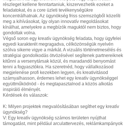
részleget kellene fenntartaniuk, kiszervezhetik ezeket a
feladatokat, és a core üzleti tevékenységükre
koncentrálhatnak. Az ügynökség friss szemszögből közelíti
meg a kihívásokat, így olyan innovatív megoldásokat
kínálhat, amelyekre a megbízók maguktól nem biztos, hogy
gondoltak volna.
Végső soron egy kreatív ügynökség feladata, hogy ügyfelei
egyedi karakterét megragadva, célközönségük nyelvén
szólva sikerre vigye a márkát. A vizuális történetmesélés és
stratégiai gondolkodás ötvözésével segítenek partnereiknek
kitűnni a versenytársak közül, és maradandó benyomást
tenni a fogyasztókra. Ha szeretnéd, hogy vállalkozásod
megjelenése profi kezekben legyen, és kreativitásod
szárnyalhasson, érdemes lehet egy kreatív ügynökséggel
együttműködnöd - és megtapasztalnod a közös alkotás
inspiráló élményét.
Kérdések és válaszok:
K: Milyen projektek megvalósításában segíthet egy kreatív
ügynökség?
V: Egy kreatív ügynökség számos területen nyújthat
támogatást, mint például arculattervezés, reklámkampányok