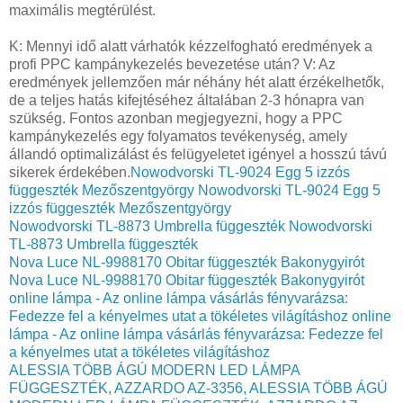
maximális megtérülést.
K: Mennyi idő alatt várhatók kézzelfogható eredmények a
profi PPC kampánykezelés bevezetése után? V: Az
eredmények jellemzően már néhány hét alatt érzékelhetők,
de a teljes hatás kifejtéséhez általában 2-3 hónapra van
szükség. Fontos azonban megjegyezni, hogy a PPC
kampánykezelés egy folyamatos tevékenység, amely
állandó optimalizálást és felügyeletet igényel a hosszú távú
sikerek érdekében.
Nowodvorski TL-9024 Egg 5 izzós
függeszték Mezőszentgyörgy
Nowodvorski TL-9024 Egg 5
izzós függeszték Mezőszentgyörgy
Nowodvorski TL-8873 Umbrella függeszték
Nowodvorski
TL-8873 Umbrella függeszték
Nova Luce NL-9988170 Obitar függeszték Bakonygyirót
Nova Luce NL-9988170 Obitar függeszték Bakonygyirót
online lámpa - Az online lámpa vásárlás fényvarázsa:
Fedezze fel a kényelmes utat a tökéletes világításhoz
online
lámpa - Az online lámpa vásárlás fényvarázsa: Fedezze fel
a kényelmes utat a tökéletes világításhoz
ALESSIA TÖBB ÁGÚ MODERN LED LÁMPA
FÜGGESZTÉK, AZZARDO AZ-3356,
ALESSIA TÖBB ÁGÚ