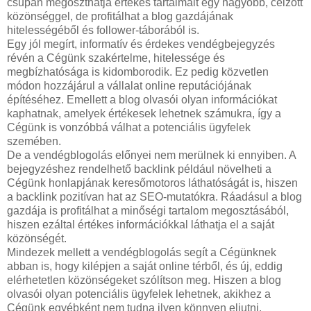
csupán megoszthatja értékes tartalmait egy nagyobb, célzott
közönséggel, de profitálhat a blog gazdájának
hitelességéből és follower-táborából is.
Egy jól megírt, informatív és érdekes vendégbejegyzés
révén a Cégünk szakértelme, hitelessége és
megbízhatósága is kidomborodik. Ez pedig közvetlen
módon hozzájárul a vállalat online reputációjának
építéséhez. Emellett a blog olvasói olyan információkat
kaphatnak, amelyek értékesek lehetnek számukra, így a
Cégünk is vonzóbbá válhat a potenciális ügyfelek
szemében.
De a vendégblogolás előnyei nem merülnek ki ennyiben. A
bejegyzéshez rendelhető backlink például növelheti a
Cégünk honlapjának keresőmotoros láthatóságát is, hiszen
a backlink pozitívan hat az SEO-mutatókra. Ráadásul a blog
gazdája is profitálhat a minőségi tartalom megosztásából,
hiszen ezáltal értékes információkkal láthatja el a saját
közönségét.
Mindezek mellett a vendégblogolás segít a Cégünknek
abban is, hogy kilépjen a saját online térből, és új, eddig
elérhetetlen közönségeket szólítson meg. Hiszen a blog
olvasói olyan potenciális ügyfelek lehetnek, akikhez a
Cégünk egyébként nem tudna ilyen könnyen eljutni.