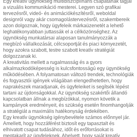
Egy kreatív ügynökség multidiszciplináris csapatának tagjai
a vizuális kommunikáció mesterei. Legyen szó grafikai
tervezésről, videó- és animációkészítésről, weboldal
designról vagy akár csomagolástervezésről, szakembereik
azon dolgoznak, hogy ügyfeleik márkaüzenetét a lehető
leghatékonyabban juttassák el a célközönséghez. Az
ügynökség munkatársai alaposan tanulmányozzák a
megbízó vállalkozását, célcsoportját és piaci környezetét,
hogy azokra szabott, testre szabott kreatív stratégiát
dolgozzanak ki.
A kreativitás mellett a rugalmasság és a gyors
alkalmazkodóképesség is kulcsfontosságú egy ügynökség
működésében. A folyamatosan változó trendek, technológiák
és fogyasztói igények világában elengedhetetlen, hogy
naprakészek maradjanak, és ügyfeleiket is segítsék lépést
tartani az újdonságokkal. Az ügynökség szakértői állandó
kapcsolatban állnak a megbízókkal, nyomon követik a
kampányok eredményeit, és szükség esetén finomhangolják
a stratégiát a maximális hatékonyság érdekében.
Egy kreatív ügynökség igénybevétele számos előnnyel jár.
Amellett, hogy hozzáférést biztosít egy tapasztalt és
elhivatott csapat tudásához, időt és erőforrásokat is
megtakarít az ügyfeleknek. Ahelyett, hogy saját kreatív