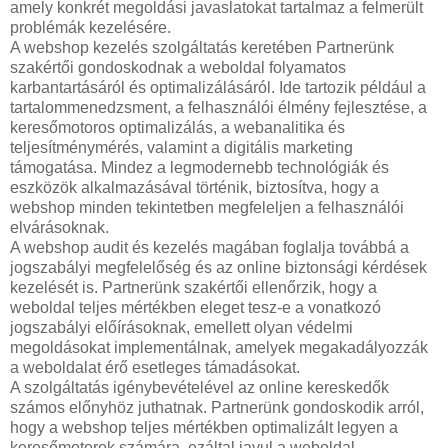
amely konkrét megoldási javaslatokat tartalmaz a felmerült
problémák kezelésére.
A webshop kezelés szolgáltatás keretében Partnerünk
szakértői gondoskodnak a weboldal folyamatos
karbantartásáról és optimalizálásáról. Ide tartozik például a
tartalommenedzsment, a felhasználói élmény fejlesztése, a
keresőmotoros optimalizálás, a webanalitika és
teljesítménymérés, valamint a digitális marketing
támogatása. Mindez a legmodernebb technológiák és
eszközök alkalmazásával történik, biztosítva, hogy a
webshop minden tekintetben megfeleljen a felhasználói
elvárásoknak.
A webshop audit és kezelés magában foglalja továbbá a
jogszabályi megfelelőség és az online biztonsági kérdések
kezelését is. Partnerünk szakértői ellenőrzik, hogy a
weboldal teljes mértékben eleget tesz-e a vonatkozó
jogszabályi előírásoknak, emellett olyan védelmi
megoldásokat implementálnak, amelyek megakadályozzák
a weboldalat érő esetleges támadásokat.
A szolgáltatás igénybevételével az online kereskedők
számos előnyhöz juthatnak. Partnerünk gondoskodik arról,
hogy a webshop teljes mértékben optimalizált legyen a
keresőmotorok számára, ezáltal javul a weboldal