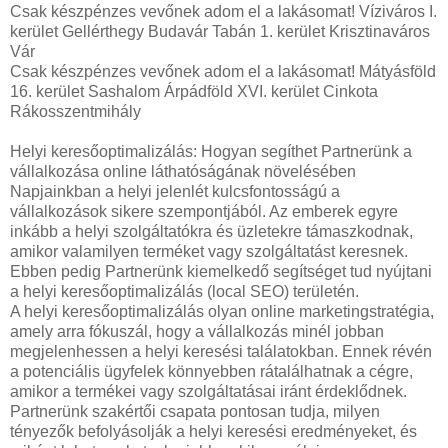
Csak készpénzes vevőnek adom el a lakásomat! Víziváros I.
kerület Gellérthegy Budavár Tabán 1. kerület Krisztinaváros
Vár
Csak készpénzes vevőnek adom el a lakásomat! Mátyásföld
16. kerület Sashalom Árpádföld XVI. kerület Cinkota
Rákosszentmihály
Helyi keresőoptimalizálás: Hogyan segíthet Partnerünk a
vállalkozása online láthatóságának növelésében
Napjainkban a helyi jelenlét kulcsfontosságú a
vállalkozások sikere szempontjából. Az emberek egyre
inkább a helyi szolgáltatókra és üzletekre támaszkodnak,
amikor valamilyen terméket vagy szolgáltatást keresnek.
Ebben pedig Partnerünk kiemelkedő segítséget tud nyújtani
a helyi keresőoptimalizálás (local SEO) területén.
A helyi keresőoptimalizálás olyan online marketingstratégia,
amely arra fókuszál, hogy a vállalkozás minél jobban
megjelenhessen a helyi keresési találatokban. Ennek révén
a potenciális ügyfelek könnyebben rátalálhatnak a cégre,
amikor a termékei vagy szolgáltatásai iránt érdeklődnek.
Partnerünk szakértői csapata pontosan tudja, milyen
tényezők befolyásolják a helyi keresési eredményeket, és