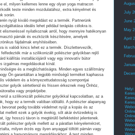
Augus
lje el, milyen kellemes lenne egy olyan yoga matracon
azkodik teste minden mozdulatához, extra kényelmet és
July 
ok során.
erén nyújt kiváló megoldást ez a termék. Partnerünk
June 
 szolgáltatása ideális lehet például terápiás célokra is.
May 2
t elismeréssel nyilatkoznak arról, hogy mennyire hatékonyan
ámasztó párnák és eszközök készítésére, amelyek
April 
 krónikus fájdalmak enyhítésében.
March
a is valódi kincs lehet ez a termék. Díszlettervezők,
lfedezték már a szilikonizált poliészter golyókban rejlő
Febru
d kiállítás installációjáról vagy egy innovatív bútor
 és izgalmas megoldásokat kínál.
Janua
a minőségre és a megbízhatóságra. Minden egyes szállítmány
Decem
 hogy Ön garantáltan a legjobb minőségű terméket kaphassa
lis védelem és a környezettudatosság szempontjai
iészter golyók sértetlenül és frissen érkeznek meg Önhöz,
Helyi
bútoraiba vagy projektjeibe.
Keres
erül a szilikonizált poliészter golyókkal kapcsolatban, az a
Keres
ük, hogy ez a termék valóban időtálló. A poliészter alapanyag
Keres
Webol
os bevonat pedig további védelmet nyújt a kopás és az
Onlin
at mellett ezek a golyók évekig, sőt akár évtizedekig is
Onlin
t, így hosszú távon is megtérülő befektetést jelentenek.
Webol
zált poliészter golyók mellett az a páratlan kényelemérzet,
Webol
alta, milyen érzés egy ilyen anyaggal töltött párnán vagy
Webol
Webo
szatérni a hagyományos megoldásokhoz. A test minden