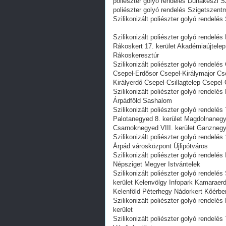
poliészter golyó rendelés Dunakeszi Szi
poliészter golyó rendelés Szigetszentm
Szilikonizált poliészter golyó rendelé
Szilikonizált poliészter golyó rende
Rákoskert 17. kerület Akadémiaújtele
Rákoskeresztúr
Szilikonizált poliészter golyó rende
Csepel-Erdősor Csepel-Királymajor Cse
Királyerdő Csepel-Csillagtelep Csepel
Szilikonizált poliészter golyó rendelé
Árpádföld Sashalom
Szilikonizált poliészter golyó rendel
Palotanegyed 8. kerület Magdolnane
Csarnoknegyed VIII. kerület Ganzneg
Szilikonizált poliészter golyó rendelés
Árpád városközpont Újlipótváros
Szilikonizált poliészter golyó rendelé
Népsziget Megyer Istvántelek
Szilikonizált poliészter golyó rendelé
kerület Kelenvölgy Infopark Kamarae
Kelenföld Péterhegy Nádorkert Kőérb
Szilikonizált poliészter golyó rendelés
kerület
Szilikonizált poliészter golyó rendelés