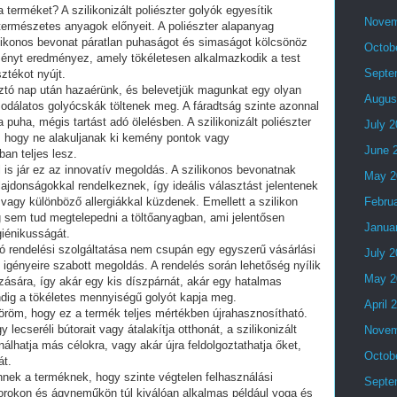
 terméket? A szilikonizált poliészter golyók egyesítik
Novem
ermészetes anyagok előnyeit. A poliészter alapanyag
zilikonos bevonat páratlan puhaságot és simaságot kölcsönöz
Octob
ényt eredményez, amely tökéletesen alkalmazkodik a test
Septe
ztékot nyújt.
sztó nap után hazaérünk, és belevetjük magunkat egy olyan
Augus
odálatos golyócskák töltenek meg. A fáradtság szinte azonnal
a puha, mégis tartást adó ölelésben. A szilikonizált poliészter
July 
a, hogy ne alakuljanak ki kemény pontok vagy
June 
an teljes lesz.
is jár ez az innovatív megoldás. A szilikonos bevonatnak
May 2
lajdonságokkal rendelkeznek, így ideális választást jelentenek
vagy különböző allergiákkal küzdenek. Emellett a szilikon
Febru
g sem tud megtelepedni a töltőanyagban, ami jelentősen
Janua
giénikusságát.
lyó rendelési szolgáltatása nem csupán egy egyszerű vásárlási
July 
gényeire szabott megoldás. A rendelés során lehetőség nyílik
May 2
ására, így akár egy kis díszpárnát, akár egy hatalmas
ndig a tökéletes mennyiségű golyót kapja meg.
April 
öröm, hogy ez a termék teljes mértékben újrahasznosítható.
lecseréli bútorait vagy átalakítja otthonát, a szilikonizált
Novem
álhatja más célokra, vagy akár újra feldolgoztathatja őket,
Octob
át.
nek a terméknek, hogy szinte végtelen felhasználási
Septe
orokon és ágyneműkön túl kiválóan alkalmas például yoga és