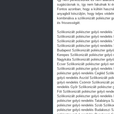
sugárzásnak is, így nem fakulnak ki é
Fontos azonban, hogy a kültéri használ
anyagból készüljön, hogy teljes védelm
kombinálva a szilikonizált poliészter 
és frissességét.
Szilikonizált poliészter golyó rendelés
Szilikonizált poliészter golyó rendelé
Szilikonizált poliészter golyó rendelé
Szilikonizált poliészter golyó rendelés
Budapest Szilikonizált poliészter goly
Kerepes Szilikonizált poliészter golyó
Nagykáta Szilikonizált poliészter golyó
Ecser Szilikonizált poliészter golyó r
Szilikonizált poliészter golyó rendelés 
poliészter golyó rendelés Cegléd Szilik
golyó rendelés Aszód Szilikonizált pol
golyó rendelés Csömör Szilikonizált po
rendelés Győr Szilikonizált poliészter 
Fót Szilikonizált poliészter golyó ren
Szilikonizált poliészter golyó rendelés
poliészter golyó rendelés Tatabánya Sz
poliészter golyó rendelés Szob Sziliko
poliészter golyó rendelés Budakeszi Sz