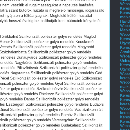
Webol
s nem veszítik el rugalmasságukat a napsütés hatására.
Keres
atra szánt bútorok huzata is megfelelő minőségű, időjárásálló
Keres
et nyújtson a töltőanyagnak. Megfelelő kültéri huzattal
marke
golyók hosszú évekig biztosíthatják kerti bútoraink kényelmét
Havid
Webol
Marke
Webol
 Törökbálint Szilikonizált poliészter golyó rendelés Maglód
Keres
s Monor Szilikonizált poliészter golyó rendelés Kecskemét
Ügyn
s Vecsés Szilikonizált poliészter golyó rendelés Mogyoród
Keres
Arcul
 Százhalombatta Szilikonizált poliészter golyó rendelés
Webár
ó rendelés Dunaújváros Szilikonizált poliészter golyó rendelés
Onlin
 rendelés Nagykőrös Szilikonizált poliészter golyó rendelés
Keres
 rendelés Pilisvörösvár Szilikonizált poliészter golyó rendelés
Ügyn
endelés Nagytarcsa Szilikonizált poliészter golyó rendelés Göd
Webol
keres
Pécel Szilikonizált poliészter golyó rendelés Érd Szilikonizált
Webol
onizált poliészter golyó rendelés Gyál Szilikonizált poliészter
marke
iészter golyó rendelés Székesfehérvár Szilikonizált poliészter
Webol
liészter golyó rendelés Ráckeve Szilikonizált poliészter golyó
Keres
golyó rendelés Dabas Szilikonizált poliészter golyó rendelés
Keres
keres
delés Esztergom Szilikonizált poliészter golyó rendelés Budaörs
Webol
 Diósd Szilikonizált poliészter golyó rendelés Vác Szilikonizált
keres
ilikonizált poliészter golyó rendelés Pomáz Szilikonizált
Keres
nizált poliészter golyó rendelés Veresegyház Szilikonizált
Keres
ilikonizált poliészter golyó rendelés Budakalász Szilikonizált
Webol