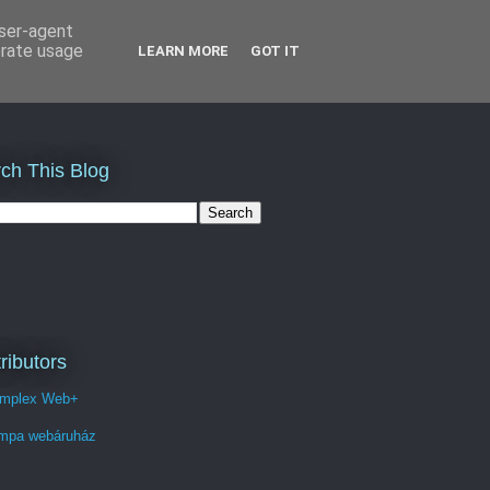
user-agent
erate usage
LEARN MORE
GOT IT
ch This Blog
ributors
mplex Web+
mpa webáruház