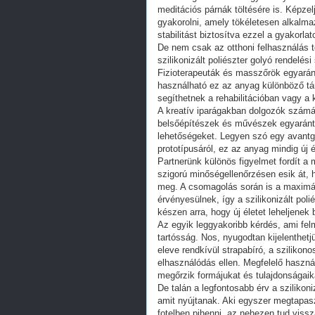
meditációs párnák töltésére is. Képze
gyakorolni, amely tökéletesen alkalm
stabilitást biztosítva ezzel a gyakorlat
De nem csak az otthoni felhasználás t
szilikonizált poliészter golyó rendelési
Fizioterapeuták és masszőrök egyarán
használható ez az anyag különböző t
segíthetnek a rehabilitációban vagy a
A kreatív iparágakban dolgozók számár
belsőépítészek és művészek egyaránt fe
lehetőségeket. Legyen szó egy avantgár
prototípusáról, ez az anyag mindig új
Partnerünk különös figyelmet fordít 
szigorú minőségellenőrzésen esik át,
meg. A csomagolás során is a maximá
érvényesülnek, így a szilikonizált pol
készen arra, hogy új életet leheljenek 
Az egyik leggyakoribb kérdés, ami felm
tartósság. Nos, nyugodtan kijelenthetj
eleve rendkívül strapabíró, a szilikon
elhasználódás ellen. Megfelelő használ
megőrzik formájukat és tulajdonságaika
De talán a legfontosabb érv a szilikoni
amit nyújtanak. Aki egyszer megtapaszt
fotelben pihenni, az nehezen tud vis