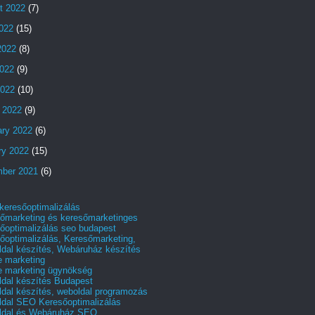
t 2022
(7)
2022
(15)
2022
(8)
022
(9)
2022
(10)
 2022
(9)
ary 2022
(6)
ry 2022
(15)
ber 2021
(6)
 keresőoptimalizálás
őmarketing és keresőmarketinges
őoptimalizálás seo budapest
őoptimalizálás, Keresőmarketing,
dal készítés, Webáruház készítés
e marketing
e marketing ügynökség
dal készítés Budapest
dal készítés, weboldal programozás
dal SEO Keresőoptimalizálás
ldal és Webáruház SEO