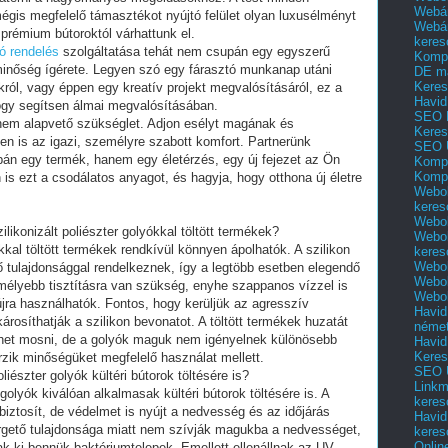
Webár
mégis megfelelő támasztékot nyújtó felület olyan luxusélményt
Webár
 prémium bútoroktól várhattunk el.
keres
yó rendelés
szolgáltatása tehát nem csupán egy egyszerű
Kompl
minőség ígérete. Legyen szó egy fárasztó munkanap utáni
DE m
Keres
ról, vagy éppen egy kreatív projekt megvalósításáról, ez a
Havid
ogy segítsen álmai megvalósításában.
SEO 
nem alapvető szükséglet. Adjon esélyt magának és
Keres
en is az igazi, személyre szabott komfort. Partnerünk
SEO 
upán egy termék, hanem egy életérzés, egy új fejezet az Ön
Kompl
Kompl
is ezt a csodálatos anyagot, és hagyja, hogy otthona új életre
Webol
keres
Webol
likonizált poliészter golyókkal töltött termékek?
Webol
ókkal töltött termékek rendkívül könnyen ápolhatók. A szilikon
keres
Webol
 tulajdonsággal rendelkeznek, így a legtöbb esetben elegendő
Webol
 mélyebb tisztításra van szükség, enyhe szappanos vízzel is
Webol
jra használhatók. Fontos, hogy kerüljük az agresszív
Havid
árosíthatják a szilikon bevonatot. A töltött termékek huzatát
néme
 lehet mosni, de a golyók maguk nem igényelnek különösebb
Havid
Keres
zik minőségüket megfelelő használat mellett.
SEO Ü
liészter golyók kültéri bútorok töltésére is?
Linkm
 golyók kiválóan alkalmasak kültéri bútorok töltésére is. A
keres
iztosít, de védelmet is nyújt a nedvesség és az időjárás
Havid
ergető tulajdonsága miatt nem szívják magukba a nedvességet,
keres
Onlin
 ki bennük baktériumtelepek. Emellett ellenállnak az UV-