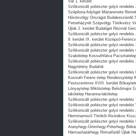
Vár 1. kerület
Szilikonizált poliészter golyó rende
Szépilona Adyliget Máriaremete Remet
Hűvösvölgy Országút Budakeszierdő Sz
Petneházyrét Szépvölgy Törökvész Vé
Újlak 2. kerület Budaliget Rézmál Ger
Szilikonizált poliészter golyó rendelé
9. kerület IX. kerület Középső-Ferenc
Szilikonizált poliészter golyó rendelés
Szilikonizált poliészter golyó rendelé
Szabótelep Kossuthfalva Pacsirtatele
Szilikonizált poliészter golyó rendelé
Nagytétény Budafok
Szilikonizált poliészter golyó rendelé
Kossuth Ferenc-telep Rendessytelep 
Pestszentimre XVIII. kerület Bókaytele
Lónyaytelep Miklóstelep Belsőmajor Ga
lakótelep Havanna-lakótelep
Szilikonizált poliészter golyó rendelés
Szilikonizált poliészter golyó rendelés
Szilikonizált poliészter golyó rendelé
Herminamező Törökőr Alsórákos Kiszug
Szilikonizált poliészter golyó rendelés
Aranyhegy-Ürömhegy-Péterhegy Béká
Hármashatárhegy Rómaifürdő Újlak Har