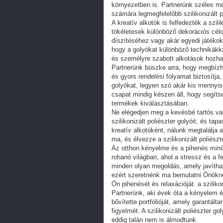
környezetben is. Partnerünk széles mé
számára legmegfelelőbb szilikonizált p
A kreatív alkotók is felfedezték a szil
tökéletesek különböző dekorációs célo
díszítéséhez vagy akár egyedi játékok 
hogy a golyókat különböző technikákka
és személyre szabott alkotások hozhat
Partnerünk büszke arra, hogy megbízha
és gyors rendelési folyamat biztosítja
golyókat, legyen szó akár kis mennyisé
csapat mindig készen áll, hogy segít
termékek kiválasztásában.
Ne elégedjen meg a kevésbé tartós v
szilikonizált poliészter golyóit, és ta
kreatív alkotóként, nálunk megtalálja 
ma, és élvezze a szilikonizált poliészte
Az otthon kényelme és a pihenés min
rohanó világban, ahol a stressz és a 
minden olyan megoldás, amely javítha
ezért szeretnénk ma bemutatni Önökne
Ön pihenését és relaxációját: a szilikon
Partnerünk, aki évek óta a kényelem é
bővítette portfólióját, amely garantált
figyelmét. A szilikonizált poliészter 
eddig talán nem is álmodtunk.