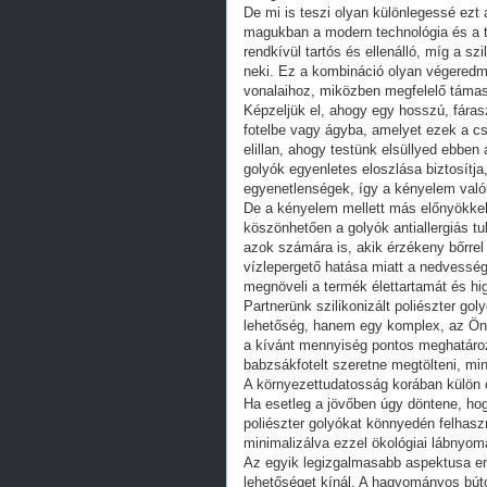
De mi is teszi olyan különlegessé ezt a
magukban a modern technológia és a t
rendkívül tartós és ellenálló, míg a s
neki. Ez a kombináció olyan végeredm
vonalaihoz, miközben megfelelő támas
Képzeljük el, ahogy egy hosszú, fára
fotelbe vagy ágyba, amelyet ezek a cs
elillan, ahogy testünk elsüllyed ebben 
golyók egyenletes eloszlása biztosítj
egyenetlenségek, így a kényelem valób
De a kényelem mellett más előnyökkel 
köszönhetően a golyók antiallergiás tu
azok számára is, akik érzékeny bőrrel 
vízlepergető hatása miatt a nedvessé
megnöveli a termék élettartamát és hi
Partnerünk szilikonizált poliészter go
lehetőség, hanem egy komplex, az Ön i
a kívánt mennyiség pontos meghatároz
babzsákfotelt szeretne megtölteni, mi
A környezettudatosság korában külön 
Ha esetleg a jövőben úgy döntene, hogy 
poliészter golyókat könnyedén felhaszn
minimalizálva ezzel ökológiai lábnyom
Az egyik legizgalmasabb aspektusa en
lehetőséget kínál. A hagyományos bút