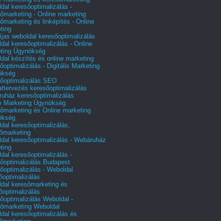
dal keresőoptimalizálás -
őmarketing - Online marketing
őmarketing és linképítés - Online
ting
íjas weboldal keresőoptimalizálás
dal keresőoptimalizálás - Online
ting Ügynökség
dal készítés és online marketing
őoptimalizálás - Digitális Marketing
ökség
őoptimalizálás SEO
attervezés keresőoptimalizálás
uház keresőoptimalizálás
e Marketing Ügynökség
őmarketing és Online marketing
ökség
dal keresőoptimalizálás,
őmarketing
dal keresőoptimalizálás - Webáruház
ting
dal keresőoptimalizálás -
őoptimalizálás Budapest
őoptimalizálás - Weboldal
őoptimalizálás
dal keresőmarketing és
őoptimalizálás
őoptimalizálás Weboldal -
őmarketing Weboldal
dal keresőoptimalizálás és