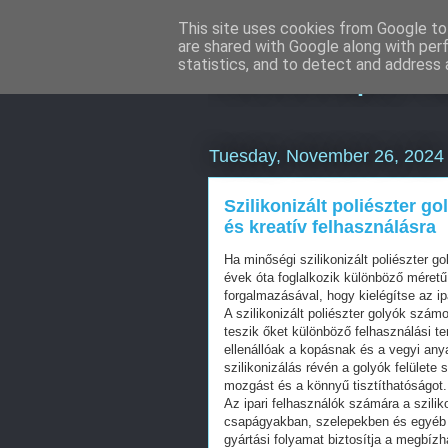
This site uses cookies from Google to 
are shared with Google along with per
Keresőoptimal
statistics, and to detect and address 
Tuesday, November 26, 2024
Szilikonizált poliészter g
és kreatív felhasználásra
Ha minőségi szilikonizált poliészter g
évek óta foglalkozik különböző méretű 
forgalmazásával, hogy kielégítse az ip
A szilikonizált poliészter golyók szá
teszik őket különböző felhasználási t
ellenállóak a kopásnak és a vegyi any
szilikonizálás révén a golyók felület
mozgást és a könnyű tisztíthatóságot.
Az ipari felhasználók számára a sziliko
csapágyakban, szelepekben és egyéb 
gyártási folyamat biztosítja a megbí