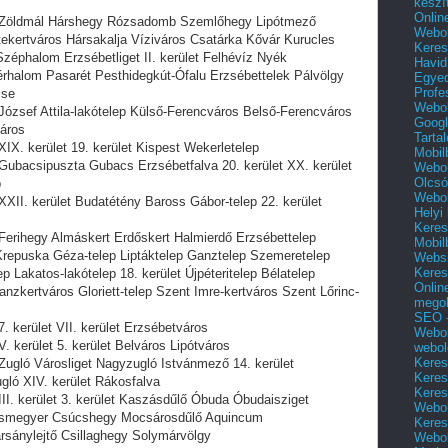
készí
Onlin
lés Zöldmál Hárshegy Rózsadomb Szemlőhegy Lipótmező
Webol
ekertváros Hársakalja Víziváros Csatárka Kővár Kurucles
Keres
éphalom Erzsébetliget II. kerület Felhévíz Nyék
Havid
rhalom Pasarét Pesthidegkút-Ófalu Erzsébettelek Pálvölgy
Egyed
Profe
cse
Webol
s József Attila-lakótelep Külső-Ferencváros Belső-Ferencváros
Googl
város
Tarta
 XIX. kerület 19. kerület Kispest Wekerletelep
Mobil
s Gubacsipuszta Gubacs Erzsébetfalva 20. kerület XX. kerület
Webol
Olcsó
p
Webol
s XXII. kerület Budatétény Baross Gábor-telep 22. kerület
Helyi
Keres
s Ferihegy Almáskert Erdőskert Halmierdő Erzsébettelep
Mobil
Krepuska Géza-telep Liptáktelep Ganztelep Szemeretelep
Websi
Keres
p Lakatos-lakótelep 18. kerület Újpéteritelep Bélatelep
Onlin
nzkertváros Gloriett-telep Szent Imre-kertváros Szent Lőrinc-
mego
SEO -
 7. kerület VII. kerület Erzsébetváros
Webol
 V. kerület 5. kerület Belváros Lipótváros
webol
Keres
s Zugló Városliget Nagyzugló Istvánmező 14. kerület
Keres
ló XIV. kerület Rákosfalva
Keres
 III. kerület 3. kerület Kaszásdűlő Óbuda Óbudaisziget
Webol
smegyer Csúcshegy Mocsárosdűlő Aquincum
Keres
sánylejtő Csillaghegy Solymárvölgy
Webol