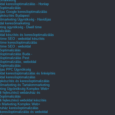
őmarketing
dal keresőoptimalizálás - Honlap
őoptimalizálás
íjas Google keresőoptimalizálás
pkészítés Budapest
őmarketing Ügynökség - Havidíjas
dal keresőmarketing
ting ügynökség - Dwell time
alizálás
dal készítés és keresőoptimalizálás
 time SEO : weboldal készítés
 time keresőoptimalizálás
 time SEO : weboldal
őoptimalizálás
őoptimalizálás Buda -
őoptimalizálás Pest
őoptimalizálás, weboldal
őoptimalizálás
íjas PPC Ügynökség
dal keresőoptimalizálás és linképítés
dal keresőoptimalizálás
pkészítés és keresőoptimalizálás
őmarketing és Tartalommarketing
eting Ügyönökség Komplex Web+
i fejlesztésű webáruház és
őoptimalizálás
i fejlesztésű weboldal készítés
e Marketing Komplex Web+
uház keresőoptimalizálás
 keresőoptimalizálás és weboldal