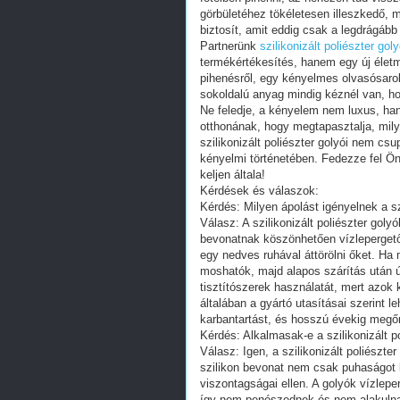
görbületéhez tökéletesen illeszkedő, 
biztosít, amit eddig csak a legdrágább
Partnerünk
szilikonizált poliészter gol
termékértékesítés, hanem egy új élet
pihenésről, egy kényelmes olvasósarok
sokoldalú anyag mindig kéznél van, h
Ne feledje, a kényelem nem luxus, ha
otthonának, hogy megtapasztalja, mily
szilikonizált poliészter golyói nem cs
kényelmi történetében. Fedezze fel Ön 
keljen általa!
Kérdések és válaszok:
Kérdés: Milyen ápolást igényelnek a szi
Válasz: A szilikonizált poliészter goly
bevonatnak köszönhetően vízlepergető
egy nedves ruhával áttörölni őket. Ha
moshatók, majd alapos szárítás után ú
tisztítószerek használatát, mert azok k
általában a gyártó utasításai szerint
karbantartást, és hosszú évekig megőr
Kérdés: Alkalmasak-e a szilikonizált po
Válasz: Igen, a szilikonizált poliészter
szilikon bevonat nem csak puhaságot b
viszontagságai ellen. A golyók vízlep
így nem penészednek és nem alakulnak