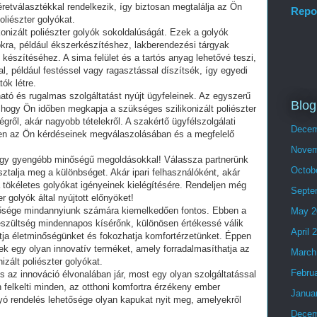
retválasztékkal rendelkezik, így biztosan megtalálja az Ön
Repo
oliészter golyókat.
ikonizált poliészter golyók sokoldalúságát. Ezek a golyók
kra, például ékszerkészítéshez, lakberendezési tárgyak
készítéséhez. A sima felület és a tartós anyag lehetővé teszi,
l, például festéssel vagy ragasztással díszítsék, így egyedi
ók létre.
tó és rugalmas szolgáltatást nyújt ügyfeleinek. Az egyszerű
Blog
, hogy Ön időben megkapja a szükséges szilikonizált poliészter
gről, akár nagyobb tételekről. A szakértő ügyfélszolgálati
Decem
sen az Ön kérdéseinek megválaszolásában és a megfelelő
Novem
agy gyengébb minőségű megoldásokkal! Válassza partnerünk
Octob
pasztalja meg a különbséget. Akár ipari felhasználóként, akár
a tökéletes golyókat igényeinek kielégítésére. Rendeljen még
Septe
r golyók által nyújtott előnyöket!
ősége mindannyiunk számára kiemelkedően fontos. Ebben a
May 2
feszültség mindennapos kísérőnk, különösen értékessé válik
April 
tja életminőségünket és fokozhatja komfortérzetünket. Éppen
k egy olyan innovatív terméket, amely forradalmasíthatja az
March
izált poliészter golyókat.
Febru
s az innováció élvonalában jár, most egy olyan szolgáltatással
an felkelti minden, az otthoni komfortra érzékeny ember
Janua
golyó rendelés lehetősége olyan kapukat nyit meg, amelyekről
Decem