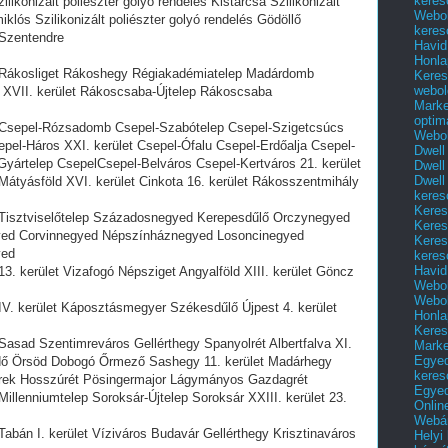
keres
likonizált poliészter golyó rendelés Kistarcsa Szilikonizált
Webol
iklós Szilikonizált poliészter golyó rendelés Gödöllő
keres
s Szentendre
Havid
Honla
lés Rákosliget Rákoshegy Régiakadémiatelep Madárdomb
Keres
webol
p XVII. kerület Rákoscsaba-Újtelep Rákoscsaba
Marke
optim
lés Csepel-Rózsadomb Csepel-Szabótelep Csepel-Szigetcsúcs
Webol
pel-Háros XXI. kerület Csepel-Ófalu Csepel-Erdőalja Csepel-
Dwell
-Gyártelep CsepelCsepel-Belváros Csepel-Kertváros 21. kerület
Dwell
Dwell
s Mátyásföld XVI. kerület Cinkota 16. kerület Rákosszentmihály
keres
Keres
és Tisztviselőtelep Századosnegyed Kerepesdűlő Orczynegyed
Keres
gyed Corvinnegyed Népszínháznegyed Losoncinegyed
Keres
yed
keres
Havid
 13. kerület Vizafogó Népsziget Angyalföld XIII. kerület Göncz
Webol
Webol
s IV. kerület Káposztásmegyer Székesdűlő Újpest 4. kerület
Honla
Keres
s Sasad Szentimreváros Gellérthegy Spanyolrét Albertfalva XI.
Mark
Egyed
rdő Örsöd Dobogó Őrmező Sashegy 11. kerület Madárhegy
keres
erek Hosszúrét Pösingermajor Lágymányos Gazdagrét
Egyed
 Millenniumtelep Soroksár-Újtelep Soroksár XXIII. kerület 23.
Onlin
Webár
 Tabán I. kerület Víziváros Budavár Gellérthegy Krisztinaváros
Helyi