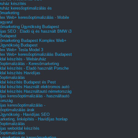
uház készítés
uház keresőoptimalizálás és
őmarketing
ex Web+ keresőoptimalizálás - Mobile
agyarul
őmarketing Ügynökség Budapest
íjas SEO : Eladó új és használt BMW i3
Budapest
őmarketing Budapest Komplex Web+
Ügynökség Budapest
ex Web+ Tesla Model 3
ex Web+ keresőoptimalizálás Budapest
dal készítés - Webáruház
őoptimalizálás - Keresőmarketing
dal készítés - Eladó használt Porsche
dal készítés Havidíjas
őoptimalizálás
dal készítés Budapest és Pest
dal készítés Használt elektromos autó
dal készítés Használtautó németország
íjas keresőoptimalizálás - használtautó
tország
íjas keresőoptimalizálás -
őoptimalizálás árak
gynökség - Havidíjas SEO
arketing, linképítés - Havidíjas honlap
őoptimalizálás
íjas weboldal készítés
őoptimalizálás
e marketing és keresőmarketing