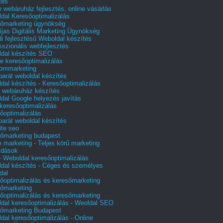
tés
e webáruház fejlesztés, online vásárlás
dal Keresőoptimalizálás
őmarketing ügynökség
íjas Digitális Marketing Ügynökség
i fejlesztésű Weboldal készítés
sszionális webfejlesztés
dal készítés SEO
e keresőoptimalizálás
lommarketing
barát weboldal készítés
dal készítés - Keresőoptimalizálás
 webáruház készítés
dal Google helyezés javítás
 keresőoptimalizálás
őoptimalizálás
barát weboldal készítés
te seo
őmarketing budapest
e marketing - Teljes körű marketing
ldások
 Weboldal keresőoptimalizálás
dal készítés - Céges és személyes
dal
őoptimalizálás és keresőmarketing
őmarketing
őoptimalizálás és keresőmarketing
dal keresőoptimalizálás - Weoldal SEO
őmarketing Budapest
dal keresőoptimalizálás - Online