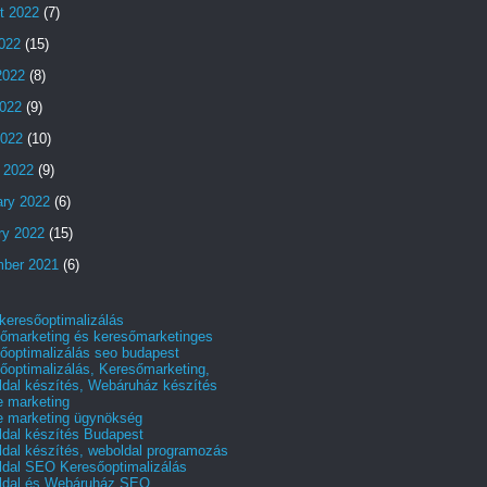
t 2022
(7)
2022
(15)
2022
(8)
022
(9)
2022
(10)
 2022
(9)
ary 2022
(6)
ry 2022
(15)
ber 2021
(6)
 keresőoptimalizálás
őmarketing és keresőmarketinges
őoptimalizálás seo budapest
őoptimalizálás, Keresőmarketing,
dal készítés, Webáruház készítés
e marketing
e marketing ügynökség
dal készítés Budapest
dal készítés, weboldal programozás
dal SEO Keresőoptimalizálás
ldal és Webáruház SEO