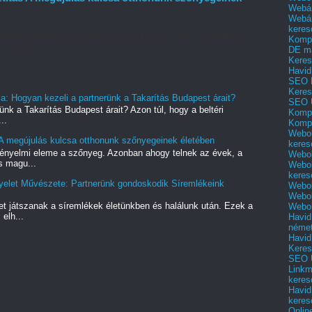
Webár
Webár
keres
kényelmi eleme a szőnyeg. Azonban ahogy telnek az évek, a
Kompl
s magu...
DE m
Keres
Havid
SEO 
Keres
a: Hogyan kezeli a partnerünk a Takarítás Budapest árait?
SEO 
ünk a Takarítás Budapest árait? Azon túl, hogy a beltéri
Kompl
..
Kompl
Webol
A megújulás kulcsa otthonunk szőnyegeinek életében
keres
kényelmi eleme a szőnyeg. Azonban ahogy telnek az évek, a
Webol
s magu...
Webol
keres
gyelet Művészete: Partnerünk gondoskodik Síremlékeink
Webol
Webol
et játszanak a síremlékek életünkben és halálunk után. Ezek a
Webol
elh...
Havid
néme
Havid
Keres
SEO Ü
Linkm
keres
Havid
keres
Onlin