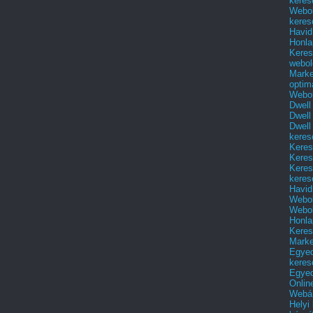
keres
Webol
keres
Havid
Honla
Keres
webol
Marke
optim
Webol
Dwell
Dwell
Dwell
keres
Keres
Keres
Keres
keres
Havid
Webol
Webol
Honla
Keres
Mark
Egyed
keres
Egyed
Onlin
Webár
Helyi