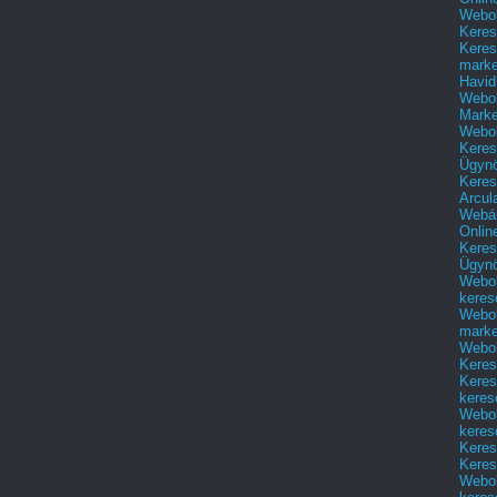
Webol
Keres
Keres
marke
Havid
Webol
Marke
Webol
Keres
Ügyn
Keres
Arcul
Webár
Onlin
Keres
Ügyn
Webol
keres
Webol
marke
Webol
Keres
Keres
keres
Webol
keres
Keres
Keres
Webol