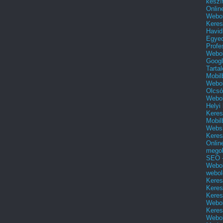
készí
Onlin
Webol
Keres
Havid
Egyed
Profe
Webol
Googl
Tarta
Mobil
Webol
Olcsó
Webol
Helyi
Keres
Mobil
Websi
Keres
Onlin
mego
SEO -
Webol
webol
Keres
Keres
Keres
Webol
Keres
Webol