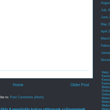
Augus
July 
June 
May 2
April 
March
Febru
Janua
Decem
Helyi
Keres
Keres
Keres
Home
Older Post
Webol
Onlin
Onlin
ibe to:
Post Comments (Atom)
Webol
Webol
Webol
títás A megújulás kulcsa otthonunk szőnyegeinek
Webo