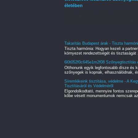
életében
Otthonunk egyik legfontosabb dísze és 
szőnyegek is kopnak, elhasználódnak, é
Takarítás Budapest árak - Tiszta harmóni
Tiszta harmónia: Hogyan kezeli a partner
környezet rendezettségét és tisztaságát .
6l0t052f0c645e1m2f08 Szőnyegtisztítás 
Otthonunk egyik legfontosabb dísze és 
szőnyegek is kopnak, elhasználódnak, é
Síremlékeink tisztítása, védelme - A Ke
Tisztításáról és Védelméről
Elgondolkodtató, mennyire fontos szerep
kőbe vésett monumentumok nemcsak az 