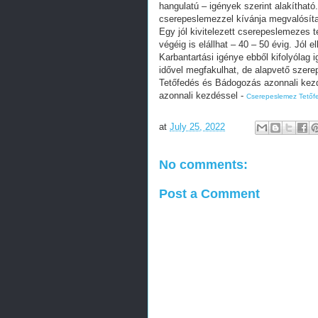
hangulatú – igények szerint alakíthat
cserepeslemezzel kívánja megvalósítan
Egy jól kivitelezett cserepeslemezes t
végéig is elállhat – 40 – 50 évig. Jól
Karbantartási igénye ebből kifolyólag
idővel megfakulhat, de alapvető szerep
Tetőfedés és Bádogozás azonnali kez
azonnali kezdéssel -
Cserepeslemez Tetőf
at
July 25, 2022
No comments:
Post a Comment