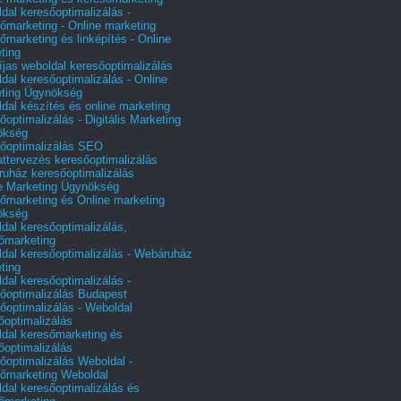
dal keresőoptimalizálás -
őmarketing - Online marketing
őmarketing és linképítés - Online
ting
íjas weboldal keresőoptimalizálás
dal keresőoptimalizálás - Online
ting Ügynökség
dal készítés és online marketing
őoptimalizálás - Digitális Marketing
ökség
őoptimalizálás SEO
attervezés keresőoptimalizálás
uház keresőoptimalizálás
e Marketing Ügynökség
őmarketing és Online marketing
ökség
dal keresőoptimalizálás,
őmarketing
dal keresőoptimalizálás - Webáruház
ting
dal keresőoptimalizálás -
őoptimalizálás Budapest
őoptimalizálás - Weboldal
őoptimalizálás
dal keresőmarketing és
őoptimalizálás
őoptimalizálás Weboldal -
őmarketing Weboldal
dal keresőoptimalizálás és