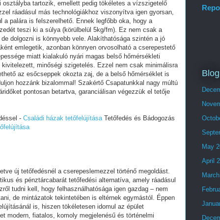
osztályba tartozik, emellett pedig tökéletes a vízszigetelő
Repo
zel ráadásul más technológiákhoz viszonyítva igen gyorsan,
l a palára is felszerelhető. Ennek legfőbb oka, hogy a
dét teszi ki a súlya (körülbelül 5kg/fm). Ez nem csak a
 de dolgozni is könnyebb vele. Alakíthatósága szintén a jó
aként emlegetik, azonban könnyen orvosolható a cserepestető
épessége miatt kialakuló nyári magas belső hőmérsékleti
ivitelezett, minőségi szigetelés. Ezzel nem csak minimálisra
Blog
thető az esőcseppek okozta zaj, de a belső hőmérséklet is
orduljon hozzánk bizalommal! Szakértő Csapatunkkal nagy múltú
Decem
áridőket pontosan betartva, garanciálisan végezzük el tetője
Novem
déssel -
Családi házak tetőfelújítása
Tetőfedés és Bádogozás
Octob
őfelújítása
Septe
May 2
April 
illetve új tetőfedésnél a cserepeslemezzel történő megoldást.
March
tikus és pénztárcabarát tetőfedési alternatíva, amely ráadásul
zről tudni kell, hogy felhasználhatósága igen gazdag – nem
Febru
tani, de mintázatok tekintetében is eltérnek egymástól. Éppen
Janua
újításánál is, hiszen tökéletesen idomul az épület
t modern, fiatalos, komoly megjelenésű és történelmi
Decem