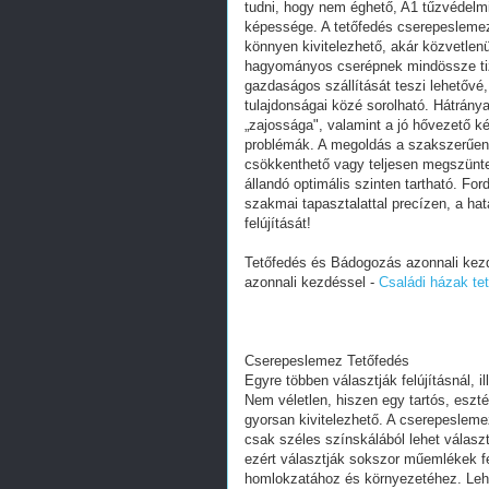
tudni, hogy nem éghető, A1 tűzvédelmi 
képessége. A tetőfedés cserepeslemez
könnyen kivitelezhető, akár közvetlenü
hagyományos cserépnek mindössze tize
gazdaságos szállítását teszi lehetővé,
tulajdonságai közé sorolható. Hátrány
„zajossága", valamint a jó hővezető k
problémák. A megoldás a szakszerűen k
csökkenthető vagy teljesen megszünte
állandó optimális szinten tartható. F
szakmai tapasztalattal precízen, a hat
felújítását!
Tetőfedés és Bádogozás azonnali kez
azonnali kezdéssel -
Családi házak tet
Cserepeslemez Tetőfedés
Egyre többen választják felújításnál, 
Nem véletlen, hiszen egy tartós, eszté
gyorsan kivitelezhető. A cserepesleme
csak széles színskálából lehet válasz
ezért választják sokszor műemlékek fel
homlokzatához és környezetéhez. Lehe