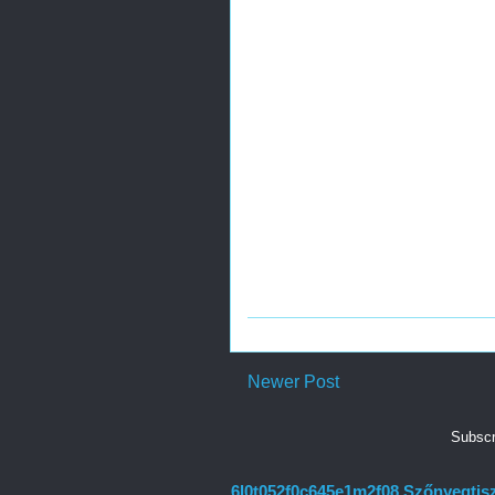
Newer Post
Subscr
6l0t052f0c645e1m2f08 Szőnyegtisz