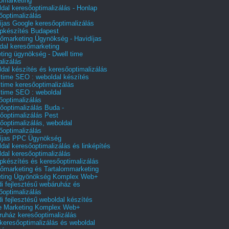
őmarketing
dal keresőoptimalizálás - Honlap
őoptimalizálás
íjas Google keresőoptimalizálás
pkészítés Budapest
őmarketing Ügynökség - Havidíjas
dal keresőmarketing
ting ügynökség - Dwell time
alizálás
dal készítés és keresőoptimalizálás
 time SEO : weboldal készítés
 time keresőoptimalizálás
 time SEO : weboldal
őoptimalizálás
őoptimalizálás Buda -
őoptimalizálás Pest
őoptimalizálás, weboldal
őoptimalizálás
íjas PPC Ügynökség
dal keresőoptimalizálás és linképítés
dal keresőoptimalizálás
pkészítés és keresőoptimalizálás
őmarketing és Tartalommarketing
eting Ügyönökség Komplex Web+
i fejlesztésű webáruház és
őoptimalizálás
i fejlesztésű weboldal készítés
e Marketing Komplex Web+
uház keresőoptimalizálás
 keresőoptimalizálás és weboldal