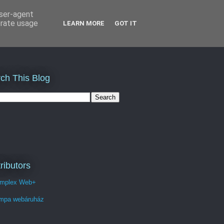
user-agent
erate usage
LEARN MORE
GOT IT
ch This Blog
ributors
mplex Web+
mpa webáruház