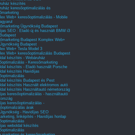
uház készítés
uház keresőoptimalizálás és
őmarketing
ex Web+ keresőoptimalizálás - Mobile
agyarul
őmarketing Ügynökség Budapest
íjas SEO : Eladó új és használt BMW i3
Budapest
őmarketing Budapest Komplex Web+
Ügynökség Budapest
ex Web+ Tesla Model 3
ex Web+ keresőoptimalizálás Budapest
dal készítés - Webáruház
őoptimalizálás - Keresőmarketing
dal készítés - Eladó használt Porsche
dal készítés Havidíjas
őoptimalizálás
dal készítés Budapest és Pest
dal készítés Használt elektromos autó
dal készítés Használtautó németország
íjas keresőoptimalizálás - használtautó
tország
íjas keresőoptimalizálás -
őoptimalizálás árak
gynökség - Havidíjas SEO
arketing, linképítés - Havidíjas honlap
őoptimalizálás
íjas weboldal készítés
őoptimalizálás
e marketing és keresőmarketing