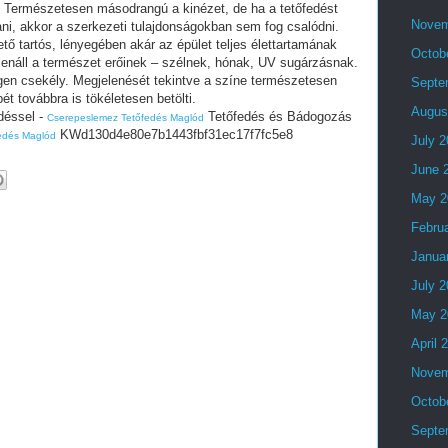
ó. Természetesen másodrangú a kinézet, de ha a tetőfedést
Novem
i, akkor a szerkezeti tulajdonságokban sem fog csalódni.
ető tartós, lényegében akár az épület teljes élettartamának
Octob
 ellenáll a természet erőinek – szélnek, hónak, UV sugárzásnak.
 igen csekély. Megjelenését tekintve a színe természetesen
Septe
ét továbbra is tökéletesen betölti.
Augus
déssel -
Tetőfedés és Bádogozás
Cserepeslemez Tetőfedés Maglód
KWd130d4e80e7b1443fbf31ec17f7fc5e8
edés Maglód
July 
June 
May 2
Febru
Janua
July 
May 2
April 
Novem
Octob
Septe