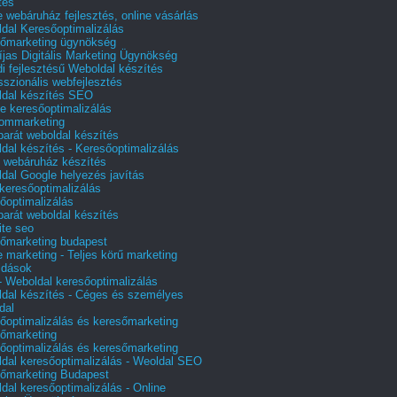
tés
e webáruház fejlesztés, online vásárlás
dal Keresőoptimalizálás
őmarketing ügynökség
íjas Digitális Marketing Ügynökség
i fejlesztésű Weboldal készítés
sszionális webfejlesztés
dal készítés SEO
e keresőoptimalizálás
lommarketing
barát weboldal készítés
dal készítés - Keresőoptimalizálás
 webáruház készítés
dal Google helyezés javítás
 keresőoptimalizálás
őoptimalizálás
barát weboldal készítés
te seo
őmarketing budapest
e marketing - Teljes körű marketing
ldások
 Weboldal keresőoptimalizálás
dal készítés - Céges és személyes
dal
őoptimalizálás és keresőmarketing
őmarketing
őoptimalizálás és keresőmarketing
dal keresőoptimalizálás - Weoldal SEO
őmarketing Budapest
dal keresőoptimalizálás - Online