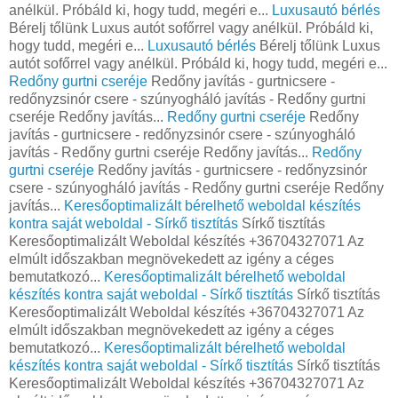
anélkül. Próbáld ki, hogy tudd, megéri e...
Luxusautó bérlés
Bérelj tőlünk Luxus autót sofőrrel vagy anélkül. Próbáld ki,
hogy tudd, megéri e...
Luxusautó bérlés
Bérelj tőlünk Luxus
autót sofőrrel vagy anélkül. Próbáld ki, hogy tudd, megéri e...
Redőny gurtni cseréje
Redőny javítás - gurtnicsere -
redőnyzsinór csere - szúnyogháló javítás - Redőny gurtni
cseréje Redőny javítás...
Redőny gurtni cseréje
Redőny
javítás - gurtnicsere - redőnyzsinór csere - szúnyogháló
javítás - Redőny gurtni cseréje Redőny javítás...
Redőny
gurtni cseréje
Redőny javítás - gurtnicsere - redőnyzsinór
csere - szúnyogháló javítás - Redőny gurtni cseréje Redőny
javítás...
Keresőoptimalizált bérelhető weboldal készítés
kontra saját weboldal - Sírkő tisztítás
Sírkő tisztítás
Keresőoptimalizált Weboldal készítés +36704327071 Az
elmúlt időszakban megnövekedett az igény a céges
bemutatkozó...
Keresőoptimalizált bérelhető weboldal
készítés kontra saját weboldal - Sírkő tisztítás
Sírkő tisztítás
Keresőoptimalizált Weboldal készítés +36704327071 Az
elmúlt időszakban megnövekedett az igény a céges
bemutatkozó...
Keresőoptimalizált bérelhető weboldal
készítés kontra saját weboldal - Sírkő tisztítás
Sírkő tisztítás
Keresőoptimalizált Weboldal készítés +36704327071 Az