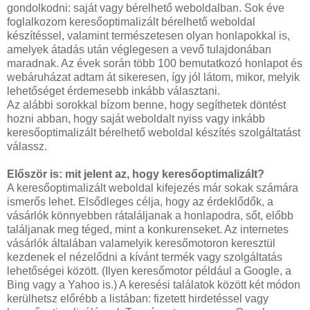
gondolkodni: saját vagy bérelhető weboldalban. Sok éve
foglalkozom keresőoptimalizált bérelhető weboldal
készítéssel, valamint természetesen olyan honlapokkal is,
amelyek átadás után véglegesen a vevő tulajdonában
maradnak. Az évek során több 100 bemutatkozó honlapot és
webáruházat adtam át sikeresen, így jól látom, mikor, melyik
lehetőséget érdemesebb inkább választani.
Az alábbi sorokkal bízom benne, hogy segíthetek döntést
hozni abban, hogy saját weboldalt nyiss vagy inkább
keresőoptimalizált bérelhető weboldal készítés szolgáltatást
válassz.
Először is: mit jelent az, hogy keresőoptimalizált?
A keresőoptimalizált weboldal kifejezés már sokak számára
ismerős lehet. Elsődleges célja, hogy az érdeklődők, a
vásárlók könnyebben rátaláljanak a honlapodra, sőt, előbb
találjanak meg téged, mint a konkurenseket. Az internetes
vásárlók általában valamelyik keresőmotoron keresztül
kezdenek el nézelődni a kívánt termék vagy szolgáltatás
lehetőségei között. (Ilyen keresőmotor például a Google, a
Bing vagy a Yahoo is.) A keresési találatok között két módon
kerülhetsz előrébb a listában: fizetett hirdetéssel vagy