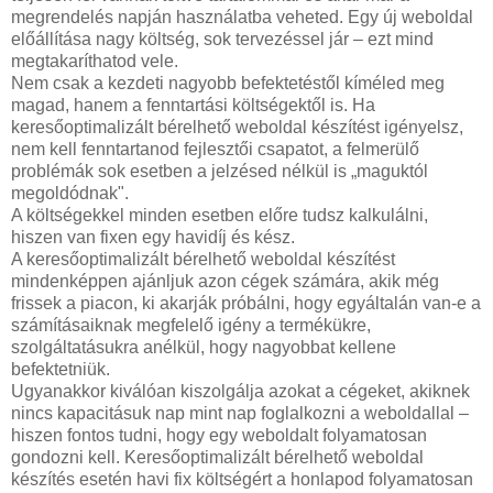
megrendelés napján használatba veheted. Egy új weboldal
előállítása nagy költség, sok tervezéssel jár – ezt mind
megtakaríthatod vele.
Nem csak a kezdeti nagyobb befektetéstől kíméled meg
magad, hanem a fenntartási költségektől is. Ha
keresőoptimalizált bérelhető weboldal készítést igényelsz,
nem kell fenntartanod fejlesztői csapatot, a felmerülő
problémák sok esetben a jelzésed nélkül is „maguktól
megoldódnak".
A költségekkel minden esetben előre tudsz kalkulálni,
hiszen van fixen egy havidíj és kész.
A keresőoptimalizált bérelhető weboldal készítést
mindenképpen ajánljuk azon cégek számára, akik még
frissek a piacon, ki akarják próbálni, hogy egyáltalán van-e a
számításaiknak megfelelő igény a termékükre,
szolgáltatásukra anélkül, hogy nagyobbat kellene
befektetniük.
Ugyanakkor kiválóan kiszolgálja azokat a cégeket, akiknek
nincs kapacitásuk nap mint nap foglalkozni a weboldallal –
hiszen fontos tudni, hogy egy weboldalt folyamatosan
gondozni kell. Keresőoptimalizált bérelhető weboldal
készítés esetén havi fix költségért a honlapod folyamatosan