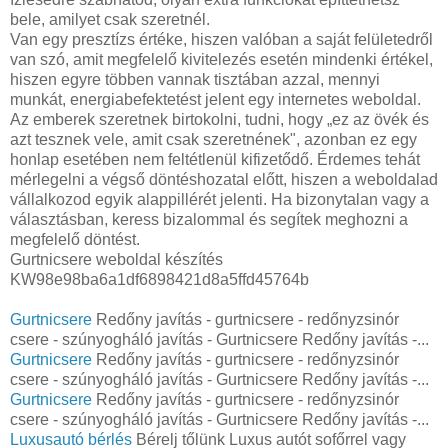
bele, amilyet csak szeretnél.
Van egy presztízs értéke, hiszen valóban a saját felületedről
van szó, amit megfelelő kivitelezés esetén mindenki értékel,
hiszen egyre többen vannak tisztában azzal, mennyi
munkát, energiabefektetést jelent egy internetes weboldal.
Az emberek szeretnek birtokolni, tudni, hogy „ez az övék és
azt tesznek vele, amit csak szeretnének", azonban ez egy
honlap esetében nem feltétlenül kifizetődő. Érdemes tehát
mérlegelni a végső döntéshozatal előtt, hiszen a weboldalad
vállalkozod egyik alappillérét jelenti. Ha bizonytalan vagy a
választásban, keress bizalommal és segítek meghozni a
megfelelő döntést.
Gurtnicsere weboldal készítés
KW98e98ba6a1df6898421d8a5ffd45764b
Gurtnicsere
Redőny javítás - gurtnicsere - redőnyzsinór
csere - szúnyogháló javítás - Gurtnicsere Redőny javítás -...
Gurtnicsere
Redőny javítás - gurtnicsere - redőnyzsinór
csere - szúnyogháló javítás - Gurtnicsere Redőny javítás -...
Gurtnicsere
Redőny javítás - gurtnicsere - redőnyzsinór
csere - szúnyogháló javítás - Gurtnicsere Redőny javítás -...
Luxusautó bérlés
Bérelj tőlünk Luxus autót sofőrrel vagy