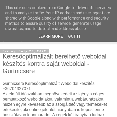
This site uses cookies from Google to deliver its services
Keresőoptimalizálás :
and to analyze traffic. Your IP address and user-agent are
shared with Google along with performance and security
autóvizsgálat
metrics to ensure quality of service, generate usage
statistics, and to detect and address abuse.
LEARN MORE
GOT IT
▼
Friday, July 29, 2022
Keresőoptimalizált bérelhető weboldal
készítés kontra saját weboldal -
Gurtnicsere
Gurtnicsere Keresőoptimalizált Weboldal készítés
+36704327071
Az elmúlt időszakban megnövekedett az igény a céges
bemutatkozó weboldalakra, valamint a webáruházakra,
hiszen egyre kevesebb az a szolgáltató vagy termékeket
értékesítő, aki online jelenlét hiányában is képes lenne
hosszútávon fennmaradni. A cégek két irányban tudnak