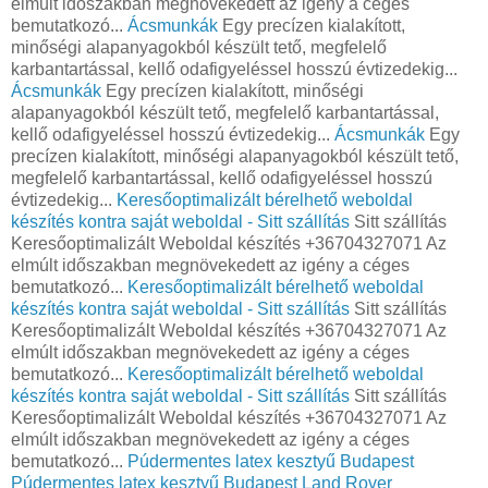
elmúlt időszakban megnövekedett az igény a céges
bemutatkozó...
Ácsmunkák
Egy precízen kialakított,
minőségi alapanyagokból készült tető, megfelelő
karbantartással, kellő odafigyeléssel hosszú évtizedekig...
Ácsmunkák
Egy precízen kialakított, minőségi
alapanyagokból készült tető, megfelelő karbantartással,
kellő odafigyeléssel hosszú évtizedekig...
Ácsmunkák
Egy
precízen kialakított, minőségi alapanyagokból készült tető,
megfelelő karbantartással, kellő odafigyeléssel hosszú
évtizedekig...
Keresőoptimalizált bérelhető weboldal
készítés kontra saját weboldal - Sitt szállítás
Sitt szállítás
Keresőoptimalizált Weboldal készítés +36704327071 Az
elmúlt időszakban megnövekedett az igény a céges
bemutatkozó...
Keresőoptimalizált bérelhető weboldal
készítés kontra saját weboldal - Sitt szállítás
Sitt szállítás
Keresőoptimalizált Weboldal készítés +36704327071 Az
elmúlt időszakban megnövekedett az igény a céges
bemutatkozó...
Keresőoptimalizált bérelhető weboldal
készítés kontra saját weboldal - Sitt szállítás
Sitt szállítás
Keresőoptimalizált Weboldal készítés +36704327071 Az
elmúlt időszakban megnövekedett az igény a céges
bemutatkozó...
Púdermentes latex kesztyű Budapest
Púdermentes latex kesztyű Budapest
Land Rover