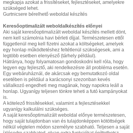
megkapja azokat a frissítéseket, fejlesztéseket, amelyekre
szükséged lehet.
Gurtnicsere bérelhető weboldal készítés
Keresőoptimalizált weboldalkészítés előnyei
Aki saját keresőoptimalizált weboldal készítés mellett dönt,
nem kell számolnia havi bérleti díjjal. Természetesen ettől
függetlenül meg kell fizetni azokat a költségeket, amelyek
egy honlap működtetéshez feltétlenül szükségesek, ami a
legtöbb esetben elenyésző (tárhely például).
Hátránya, hogy folyamatosan gondoskodni kell róla, hogy
legyen egy fejlesztő, aki rendelkezésre áll probléma esetén.
Egy webáruháznál, de akárcsak egy bemutatkozó oldal
esetében is például a karácsonyi szezonban kevés
vállalkozó engedheti meg magának, hogy napokra leáll a
honlap. Ugyanígy teljesen tönkre teheti a futó kampányokat
is.
A kötelező frissítésekkel, valamint a fejlesztésekkel
ugyanígy kalkulálni szükséges.
A saját keresőoptimalizált weboldal előnye természetesen,
hogy saját tulajdonban van és tulajdonképpen kötöttségek
nélkül végtelen módon személyre szabható. Teljesen a saját
ízlésedre szabhatod, olyan extra funkciókat építtethetsz