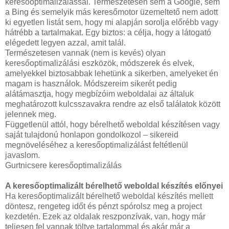
keresőoptimalizálással. Természetesen sem a Google, sem
a Bing és semelyik más keresőmotor üzemeltető nem adott
ki egyetlen listát sem, hogy mi alapján sorolja előrébb vagy
hátrébb a tartalmakat. Egy biztos: a célja, hogy a látogató
elégedett legyen azzal, amit talál.
Természetesen vannak (nem is kevés) olyan
keresőoptimalizálási eszközök, módszerek és elvek,
amelyekkel biztosabbak lehetünk a sikerben, amelyeket én
magam is használok. Módszereim sikerét pedig
alátámasztja, hogy megbízóim weboldalai az általuk
meghatározott kulcsszavakra rendre az első találatok között
jelennek meg.
Függetlenül attól, hogy bérelhető weboldal készítésen vagy
saját tulajdonú honlapon gondolkozol – sikereid
megnöveléséhez a keresőoptimalizálást feltétlenül
javaslom.
Gurtnicsere keresőoptimalizálás
A keresőoptimalizált bérelhető weboldal készítés előnyei
Ha keresőoptimalizált bérelhető weboldal készítés mellett
döntesz, rengeteg időt és pénzt spórolsz meg a project
kezdetén. Ezek az oldalak reszponzívak, van, hogy már
teljesen fel vannak töltve tartalommal és akár már a